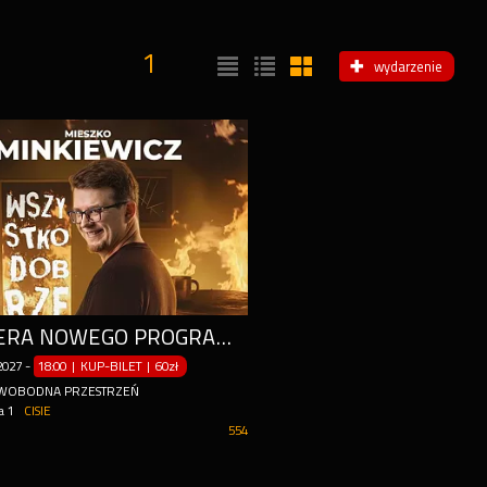
1
wydarzenie
PREMIERA NOWEGO PROGRAMU: WSZYSTKO DOBRZE
2027
-
18:00 | KUP-BILET
|
60zł
WOBODNA PRZESTRZEŃ
a 1
CISIE
554