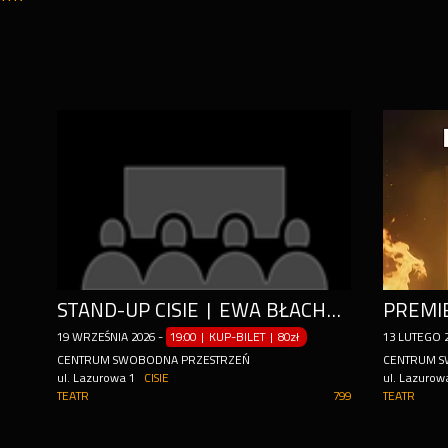
STAND-UP CISIE | EWA BŁACHNIO "NARÓD WSPANIAŁY, TYLKO LUDZIE..."
19
WRZEŚNIA
2026
-
19:00 | KUP-BILET
|
80zł
13
LUTEGO
CENTRUM SWOBODNA PRZESTRZEŃ
CENTRUM S
ul. Lazurowa 1
CISIE
ul. Lazurow
TEATR
799
TEATR