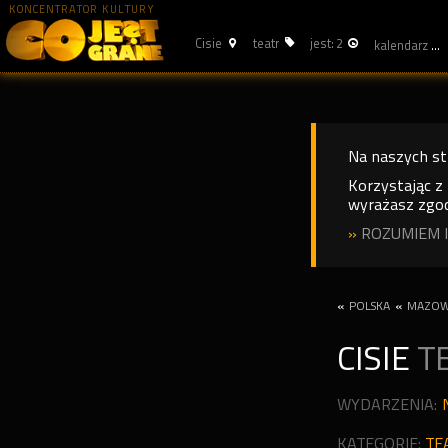
KONCENTRATOR KULTURY
Cisie
teatr
jest: 2
kalendarz
Na naszych s
Korzystając z
wyrażasz zgod
»
ROZUMIEM I
«
POLSKA
«
MAZOW
CISIE
T
WYDARZENIA:
KATEGORIE:
TE