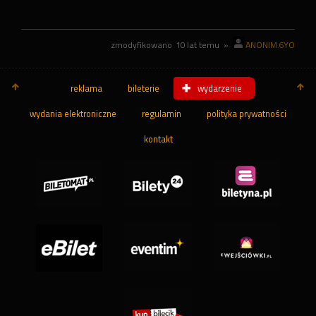
zmodyfikowano
10 lat temu
»
ANONIM.6YO
reklama
bileterie
wydarzenie
wydania elektroniczne
regulamin
polityka prywatności
kontakt