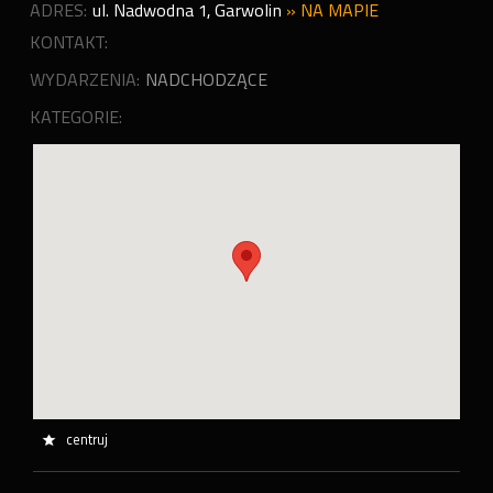
ADRES:
ul. Nadwodna 1
,
Garwolin
»
NA MAPIE
KONTAKT:
WYDARZENIA:
NADCHODZĄCE
KATEGORIE:
centruj