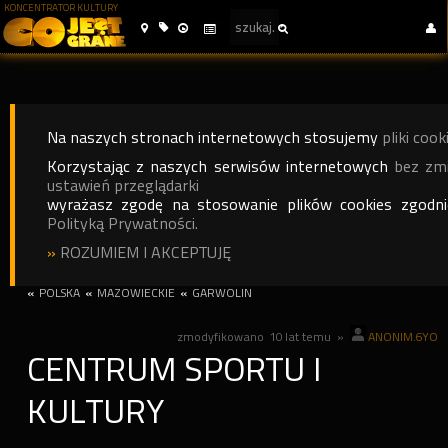
KONCENTRATOR KULTURY
Na naszych stronach internetowych stosujemy
pliki cook
Korzystając z naszych serwisów internetowych
bez zm
ustawień przeglądarki
wyrażasz zgodę na stosowanie plików cookies zgodn
Polityką Prywatności.
»
ROZUMIEM I AKCEPTUJĘ
«
POLSKA
«
MAZOWIECKIE
«
GARWOLIN
zmodyfikowano
10 lat temu
»
ANONIM.6YO
CENTRUM SPORTU I
KULTURY