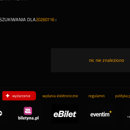
SZUKIWANIA DLA
20260716
:
nic nie znaleziono
wydarzenie
wydania elektroniczne
regulamin
polityka 