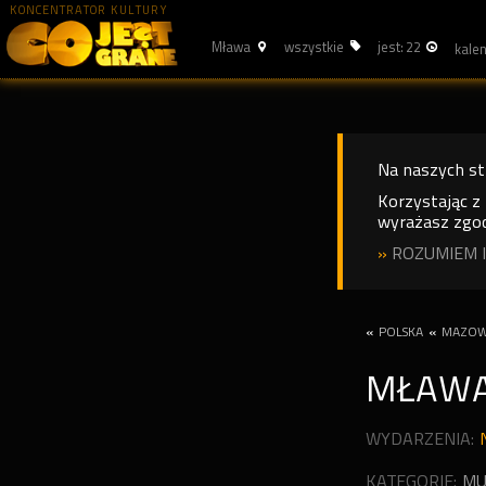
KONCENTRATOR KULTURY
Mława
wszystkie
jest: 22
Na naszych s
Korzystając z
wyrażasz zgod
»
ROZUMIEM I
«
POLSKA
«
MAZOW
MŁAW
WYDARZENIA:
KATEGORIE:
MU