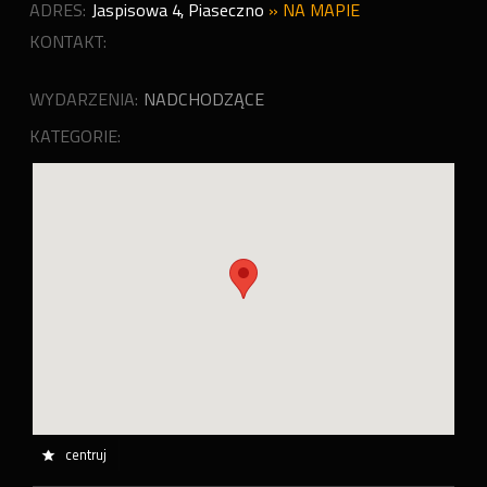
ADRES:
Jaspisowa 4
,
Piaseczno
»
NA MAPIE
KONTAKT:
WYDARZENIA:
NADCHODZĄCE
KATEGORIE:
centruj