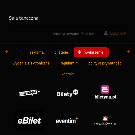
Sala taneczna
zmodyfikowano
7 lat temu
»
IAMDANCE
reklama
bileterie
wydarzenie
wydania elektroniczne
regulamin
polityka prywatności
kontakt