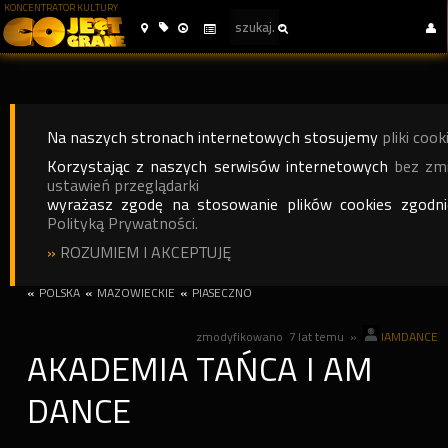
KONCENTRATOR KULTURY
Na naszych stronach internetowych stosujemy
pliki cook
Korzystając z naszych serwisów internetowych
bez zm
ustawień przeglądarki
wyrażasz zgodę na stosowanie plików cookies zgodn
Polityką Prywatności.
»
ROZUMIEM I AKCEPTUJĘ
«
POLSKA
«
MAZOWIECKIE
«
PIASECZNO
zmodyfikowano
7 lat temu
»
IAMDANCE
AKADEMIA TAŃCA I AM
DANCE