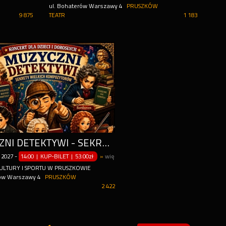
ul. Bohaterów Warszawy 4
PRUSZKÓW
9 875
TEATR
1 183
MUZYCZNI DETEKTYWI - SEKRETY WIELKICH KOMPOZYTORÓW
2027
-
14:00 | KUP-BILET
|
53.00zł
»
więcej terminów
ULTURY I SPORTU W PRUSZKOWIE
rów Warszawy 4
PRUSZKÓW
2 422