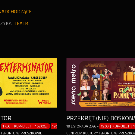
NADCHODZĄCE
ZYKA
TEATR
ATOR
-
17:00 | KUP-BILET
|
162.00zł
19:00 | KUP-BILET
19
LISTOPADA
|
162.00zł
2026
-
19:00 | KUP-BILET
|
1
 I SPORTU W PRUSZKOWIE
CENTRUM KULTURY I SPORTU W PRUSZKO