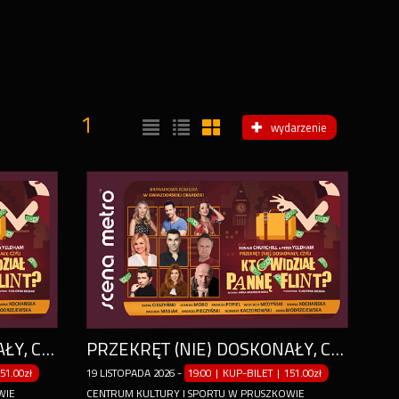
1
wydarzenie
PRZEKRĘT (NIE) DOSKONAŁY, CZYLI KTO WIDZIAŁ PANNĘ FLINT?
PRZEKRĘT (NIE) DOSKONAŁY, CZYLI KTO WIDZIAŁ PANNĘ FLINT?
51.00zł
19
LISTOPADA
2026
-
19:00 | KUP-BILET
|
151.00zł
WIE
CENTRUM KULTURY I SPORTU W PRUSZKOWIE