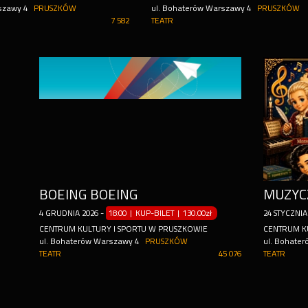
szawy 4
PRUSZKÓW
ul. Bohaterów Warszawy 4
PRUSZKÓW
7 582
TEATR
BOEING BOEING
4
GRUDNIA
2026
-
18:00 | KUP-BILET
|
130.00zł
24
STYCZNIA
CENTRUM KULTURY I SPORTU W PRUSZKOWIE
CENTRUM K
ul. Bohaterów Warszawy 4
PRUSZKÓW
ul. Bohate
TEATR
45 076
TEATR