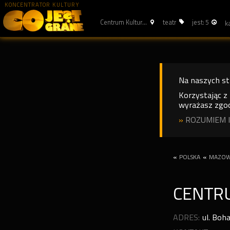
KONCENTRATOR KULTURY
Centrum Kultur...
teatr
jest: 5
Na naszych s
Korzystając z
wyrażasz zgod
»
ROZUMIEM I
«
POLSKA
«
MAZOW
CENTR
ADRES:
ul. Boh