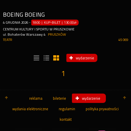
BOEING BOEING
4
GRUDNIA
2026
-
18:00 | KUP-BILET
|
130.00zł
CENTRUM KULTURY I SPORTU W PRUSZKOWIE
ul. Bohaterów Warszawy 4
PRUSZKÓW
TEATR
45 069
wydarzenie
1
reklama
bileterie
wydarzenie
wydania elektroniczne
regulamin
polityka prywatności
kontakt