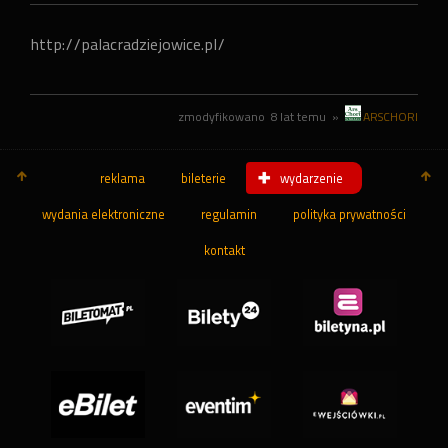
http://palacradziejowice.pl/
zmodyfikowano
8 lat temu
»
ARSCHORI
reklama
bileterie
wydarzenie
wydania elektroniczne
regulamin
polityka prywatności
kontakt