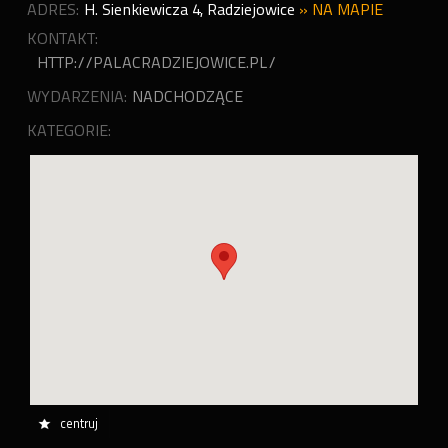
ADRES:
H. Sienkiewicza 4
,
Radziejowice
»
NA MAPIE
KONTAKT:
HTTP://PALACRADZIEJOWICE.PL/
WYDARZENIA:
NADCHODZĄCE
KATEGORIE:
centruj