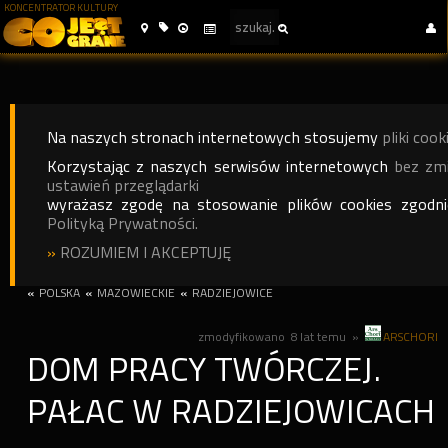
KONCENTRATOR KULTURY
Na naszych stronach internetowych stosujemy
pliki cook
Korzystając z naszych serwisów internetowych
bez zm
ustawień przeglądarki
wyrażasz zgodę na stosowanie plików cookies zgodn
Polityką Prywatności.
»
ROZUMIEM I AKCEPTUJĘ
«
POLSKA
«
MAZOWIECKIE
«
RADZIEJOWICE
zmodyfikowano
8 lat temu
»
ARSCHORI
DOM PRACY TWÓRCZEJ.
PAŁAC W RADZIEJOWICACH