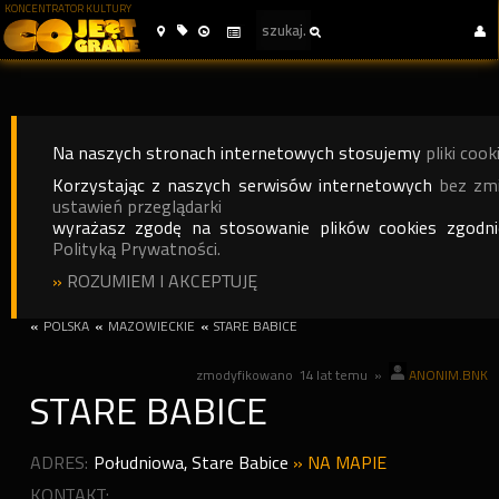
KONCENTRATOR KULTURY
Na naszych stronach internetowych stosujemy
pliki cook
Korzystając z naszych serwisów internetowych
bez zm
ustawień przeglądarki
wyrażasz zgodę na stosowanie plików cookies zgodn
Polityką Prywatności.
»
ROZUMIEM I AKCEPTUJĘ
«
POLSKA
«
MAZOWIECKIE
«
STARE BABICE
zmodyfikowano
14 lat temu
»
ANONIM.BNK
STARE BABICE
ADRES:
Południowa
,
Stare Babice
»
NA MAPIE
KONTAKT: