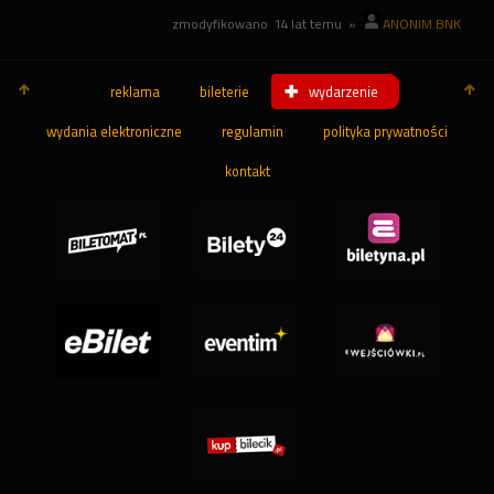
zmodyfikowano
14 lat temu
»
ANONIM.BNK
reklama
bileterie
wydarzenie
wydania elektroniczne
regulamin
polityka prywatności
kontakt