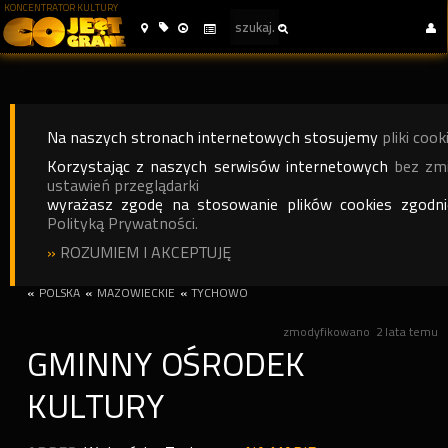
KONCENTRATOR KULTURY
Na naszych stronach internetowych stosujemy
pliki cook
Korzystając z naszych serwisów internetowych
bez zm
ustawień przeglądarki
wyrażasz zgodę na stosowanie plików cookies zgodn
Polityką Prywatności.
»
ROZUMIEM I AKCEPTUJĘ
«
POLSKA
«
MAZOWIECKIE
«
TYCHOWO
zmodyfikowano
2 lata temu
GMINNY OŚRODEK
KULTURY