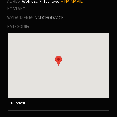
ADRES:
Wolności 7
,
Tychowo
»
NA MAPIE
KONTAKT:
WYDARZENIA:
NADCHODZĄCE
KATEGORIE:
centruj