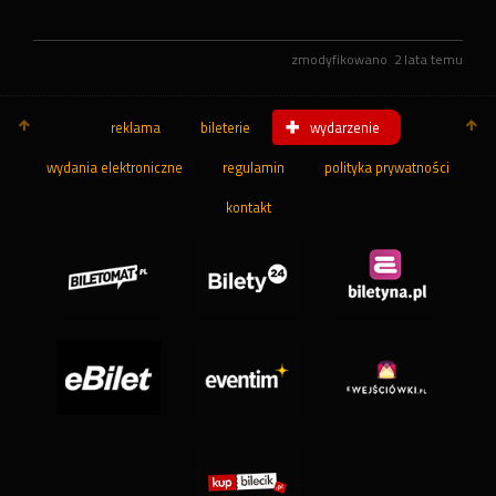
zmodyfikowano
2 lata temu
reklama
bileterie
wydarzenie
wydania elektroniczne
regulamin
polityka prywatności
kontakt