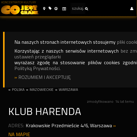
KONCENTRATOR KULTURY
Na naszych stronach internetowych stosujemy
pliki cook
Korzystając z naszych serwisów internetowych
bez zm
ustawień przeglądarki
wyrażasz zgodę na stosowanie plików cookies zgodn
Polityką Prywatności.
»
ROZUMIEM I AKCEPTUJĘ
«
POLSKA
«
MAZOWIECKIE
«
WARSZAWA
zmodyfikowano
14 lat temu
KLUB HARENDA
ADRES:
Krakowskie Przedmieście 4/6
,
Warszawa
»
NA MAPIE