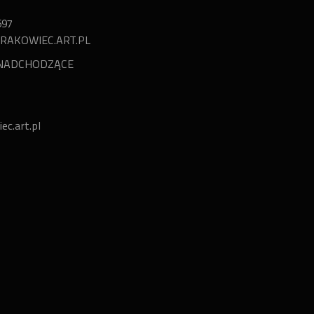
697
RAKOWIEC.ART.PL
NADCHODZĄCE
c.art.pl