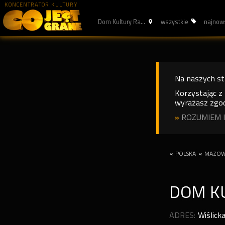
KONCENTRATOR KULTURY
Dom Kultury Ra...
wszystkie
najnow
Na naszych s
Korzystając z
wyrażasz zgod
»
ROZUMIEM I
«
POLSKA
«
MAZOW
DOM K
ADRES:
Wiślicka