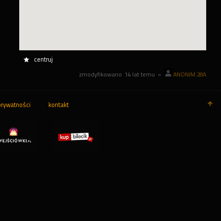
centruj
zmodyfikowano
14 lat temu
»
ANONIM.28A
prywatności
kontakt