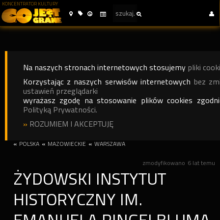
KONCENTRATOR KULTURY
Na naszych stronach internetowych stosujemy
pliki cook
Korzystając z naszych serwisów internetowych
bez zm
ustawień przeglądarki
wyrażasz zgodę na stosowanie plików cookies zgodn
Polityką Prywatności.
»
ROZUMIEM I AKCEPTUJĘ
«
POLSKA
«
MAZOWIECKIE
«
WARSZAWA
zmodyfikowano
6 lat temu
ŻYDOWSKI INSTYTUT
HISTORYCZNY IM.