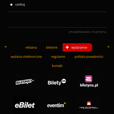
centruj
zmodyfikowano
6 lat temu
reklama
bileterie
wydarzenie
wydania elektroniczne
regulamin
polityka prywatności
kontakt