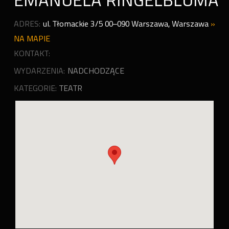
EMANUELA RINGELBLUMA
ADRES:
ul. Tłomackie 3/5 00–090 Warszawa
,
Warszawa
»
NA MAPIE
KONTAKT:
WYDARZENIA:
NADCHODZĄCE
KATEGORIE:
TEATR