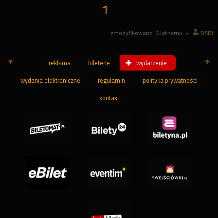
1
zmodyfikowano
6 lat temu
»
BABI
reklama
bileterie
wydarzenie
wydania elektroniczne
regulamin
polityka prywatności
kontakt