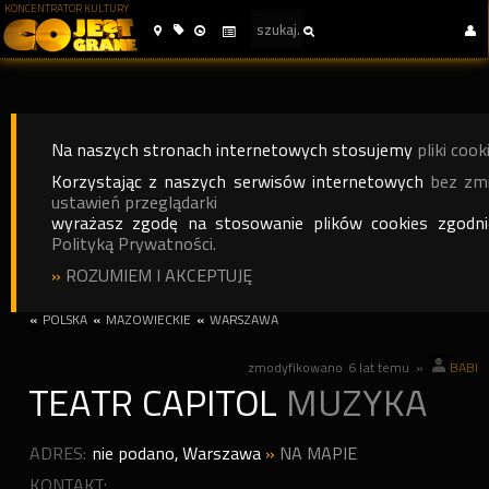
KONCENTRATOR KULTURY
Na naszych stronach internetowych stosujemy
pliki cook
Korzystając z naszych serwisów internetowych
bez zm
ustawień przeglądarki
wyrażasz zgodę na stosowanie plików cookies zgodn
Polityką Prywatności.
»
ROZUMIEM I AKCEPTUJĘ
«
POLSKA
«
MAZOWIECKIE
«
WARSZAWA
zmodyfikowano
6 lat temu
»
BABI
TEATR CAPITOL
MUZYKA
ADRES:
nie podano
,
Warszawa
»
NA MAPIE
KONTAKT: