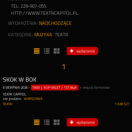
TEL: 228-907-055
HTTP://WWW.TEATRCAPITOL.PL
WYDARZENIA:
NADCHODZĄCE
KATEGORIE:
MUZYKA
TEATR
wydarzenie
1
SKOK W BOK
6
SIERPNIA
2026
-
19:00 | KUP-BILET
|
157.94zł
»
więcej terminów
TEATR CAPITOL
nie podano
WARSZAWA
TEATR
1 638 537
wydarzenie