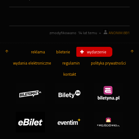
zmodyfikowano
14 lat temu
»
ANONIM.8B1
reklama
bileterie
wydarzenie
wydania elektroniczne
regulamin
polityka prywatności
kontakt