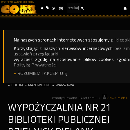
KONCENTRATOR KULTURY
Na naszych stronach internetowych stosujemy
pliki cook
Korzystając z naszych serwisów internetowych
bez zm
ustawień przeglądarki
wyrażasz zgodę na stosowanie plików cookies zgodn
Polityką Prywatności.
»
ROZUMIEM I AKCEPTUJĘ
«
POLSKA
«
MAZOWIECKIE
«
WARSZAWA
zmodyfikowano
14 lat temu
»
ANONIM.8B1
WYPOŻYCZALNIA NR 21
BIBLIOTEKI PUBLICZNEJ