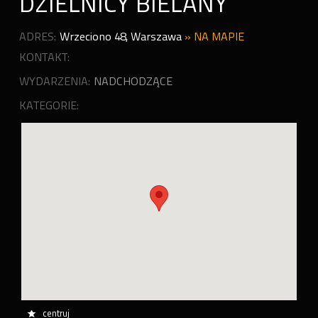
DZIELNICY BIELANY
ADRES:
Wrzeciono 48
,
Warszawa
»
NA MAPIE
KONTAKT:
WYDARZENIA:
NADCHODZĄCE
KATEGORIE:
centruj