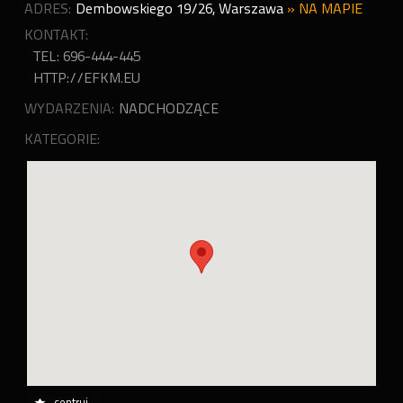
ADRES:
Dembowskiego 19/26
,
Warszawa
»
NA MAPIE
KONTAKT:
TEL: 696-444-445
HTTP://EFKM.EU
WYDARZENIA:
NADCHODZĄCE
KATEGORIE:
centruj