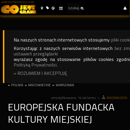
KONCENTRATOR KULTURY
Na naszych stronach internetowych stosujemy
pliki cook
Korzystając z naszych serwisów internetowych
bez zm
ustawień przeglądarki
wyrażasz zgodę na stosowanie plików cookies zgodn
Polityką Prywatności.
»
ROZUMIEM I AKCEPTUJĘ
«
POLSKA
«
MAZOWIECKIE
«
WARSZAWA
zmodyfikowano
14 lat temu
»
ANONIM.BZN
EUROPEJSKA FUNDACKA
KULTURY MIEJSKIEJ