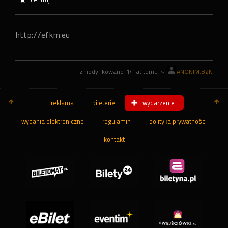
http://efkm.eu
zmodyfikowano
14 lat temu
»
ANONIM.BZN
reklama
bileterie
wydarzenie
wydania elektroniczne
regulamin
polityka prywatności
kontakt