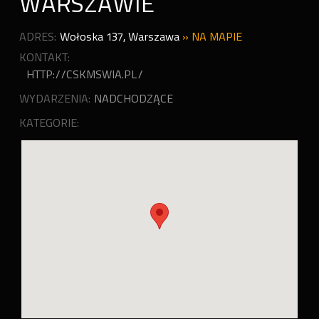
WARSZAWIE
ADRES:
Wołoska 137
,
Warszawa
»
NA MAPIE
KONTAKT:
HTTP://CSKMSWIA.PL/
WYDARZENIA:
NADCHODZĄCE
KATEGORIE: