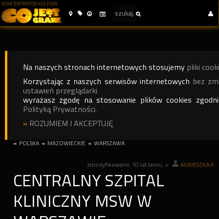
KONCENTRATOR KULTURY
Na naszych stronach internetowych stosujemy
pliki cook
Korzystając z naszych serwisów internetowych
bez zm
ustawień przeglądarki
wyrażasz zgodę na stosowanie plików cookies zgodn
Polityką Prywatności.
»
ROZUMIEM I AKCEPTUJĘ
«
POLSKA
«
MAZOWIECKIE
«
WARSZAWA
zmodyfikowano
10 lat temu
»
AGNIESZKA.K
CENTRALNY SZPITAL
KLINICZNY MSW W