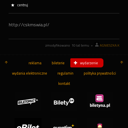
centruj
http://cskmswia.pl/
zmodyfikowano
10 lat temu
»
AGNIESZKA.K
reklama
bileterie
wydarzenie
wydania elektroniczne
regulamin
polityka prywatności
kontakt