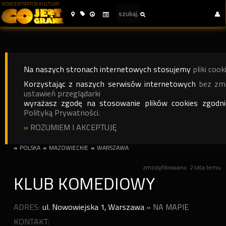
KONCENTRATOR KULTURY
Na naszych stronach internetowych stosujemy
pliki cook
Korzystając z naszych serwisów internetowych
bez zm
ustawień przeglądarki
wyrażasz zgodę na stosowanie plików cookies zgodn
Polityką Prywatności.
»
ROZUMIEM I AKCEPTUJĘ
«
POLSKA
«
MAZOWIECKIE
«
WARSZAWA
zmodyfikowano
2 lata temu
KLUB KOMEDIOWY
ADRES:
ul. Nowowiejska 1
,
Warszawa
»
NA MAPIE
KONTAKT: