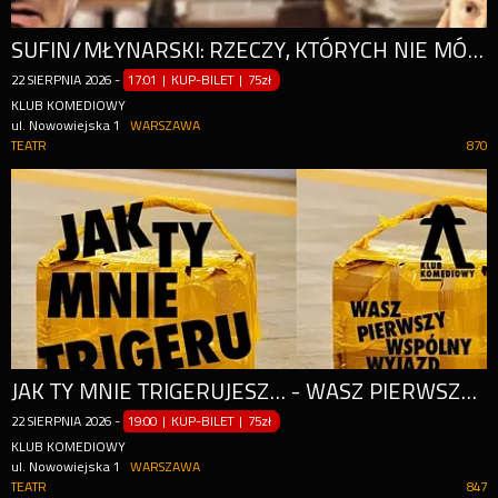
SUFIN/MŁYNARSKI: RZECZY, KTÓRYCH NIE MÓWIĘ SWOJEMU TERAPEUCIE
22
SIERPNIA
2026
-
17:01 | KUP-BILET
|
75zł
KLUB KOMEDIOWY
ul. Nowowiejska 1
WARSZAWA
TEATR
870
JAK TY MNIE TRIGERUJESZ... - WASZ PIERWSZY WSPÓLNY WYJAZD WE DWOJE | NOWOŚĆ
22
SIERPNIA
2026
-
19:00 | KUP-BILET
|
75zł
KLUB KOMEDIOWY
ul. Nowowiejska 1
WARSZAWA
TEATR
847