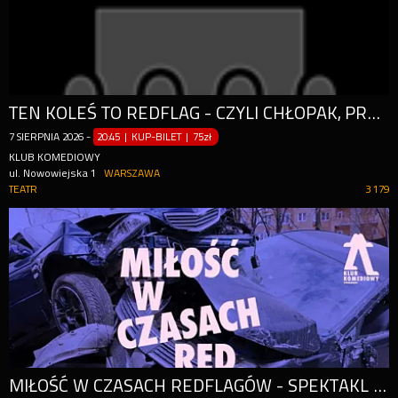
TEN KOLEŚ TO REDFLAG - CZYLI CHŁOPAK, PRZED KTÓRYM OSTRZEGAŁA CIĘ PSIAPSI
7
SIERPNIA
2026
-
20:45 | KUP-BILET
|
75zł
KLUB KOMEDIOWY
ul. Nowowiejska 1
WARSZAWA
TEATR
3 179
MIŁOŚĆ W CZASACH REDFLAGÓW - SPEKTAKL IMPRO