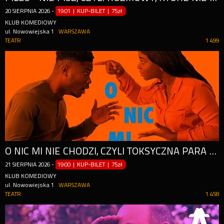
20
SIERPNIA
2026
-
19:01 | KUP-BILET
|
75zł
KLUB KOMEDIOWY
ul. Nowowiejska 1
WARSZAWA
TEATR
1 499
O NIC MI NIE CHODZI, CZYLI TOKSYCZNA PARA NA CO DZIEŃ
21
SIERPNIA
2026
-
19:00 | KUP-BILET
|
75zł
KLUB KOMEDIOWY
ul. Nowowiejska 1
WARSZAWA
TEATR
1 458