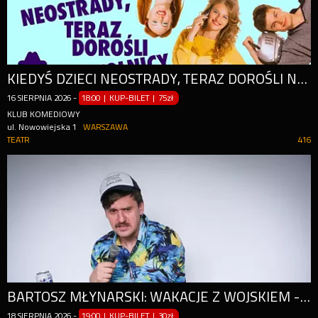
KIEDYŚ DZIECI NEOSTRADY, TERAZ DOROŚLI NIEWOLNICY STRAVY
16
SIERPNIA
2026
-
18:00 | KUP-BILET
|
75zł
KLUB KOMEDIOWY
ul. Nowowiejska 1
WARSZAWA
TEATR
416
BARTOSZ MŁYNARSKI: WAKACJE Z WOJSKIEM - TESTY MATERIAŁU
18
SIERPNIA
2026
-
19:00 | KUP-BILET
|
30zł