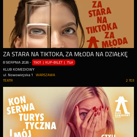
ZA STARA NA TIKTOKA, ZA MŁODA NA DZIAŁKĘ
8
SIERPNIA
2026
-
19:01 | KUP-BILET
|
75zł
KLUB KOMEDIOWY
ul. Nowowiejska 1
WARSZAWA
TEATR
2 703