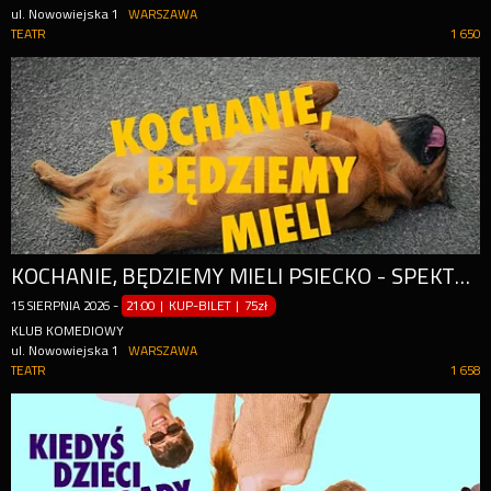
ul. Nowowiejska 1
WARSZAWA
TEATR
1 650
KOCHANIE, BĘDZIEMY MIELI PSIECKO - SPEKTAKL IMPRO
15
SIERPNIA
2026
-
21:00 | KUP-BILET
|
75zł
KLUB KOMEDIOWY
ul. Nowowiejska 1
WARSZAWA
TEATR
1 658