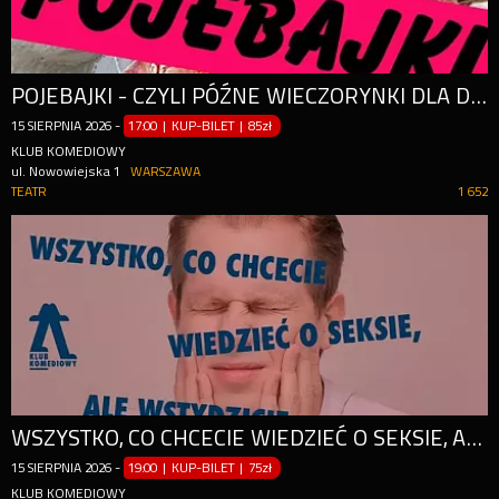
POJEBAJKI - CZYLI PÓŹNE WIECZORYNKI DLA DOROSŁYCH
15
SIERPNIA
2026
-
17:00 | KUP-BILET
|
85zł
KLUB KOMEDIOWY
ul. Nowowiejska 1
WARSZAWA
TEATR
1 652
WSZYSTKO, CO CHCECIE WIEDZIEĆ O SEKSIE, ALE WSTYDZICIE SIĘ ZAPYTAĆ
15
SIERPNIA
2026
-
19:00 | KUP-BILET
|
75zł
KLUB KOMEDIOWY