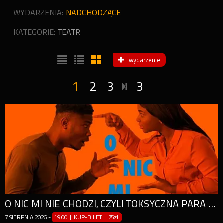
WYDARZENIA:
NADCHODZĄCE
KATEGORIE:
TEATR
wydarzenie
1
2
3
3
O NIC MI NIE CHODZI, CZYLI TOKSYCZNA PARA NA CO DZIEŃ
7
SIERPNIA
2026
-
19:00 | KUP-BILET
|
75zł