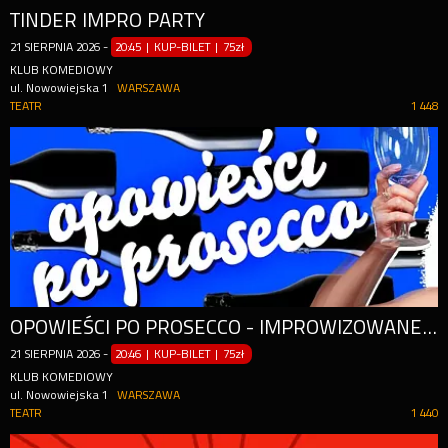
TINDER IMPRO PARTY
21
SIERPNIA
2026
-
20:45 | KUP-BILET
|
75zł
KLUB KOMEDIOWY
ul. Nowowiejska 1
WARSZAWA
TEATR
1 448
OPOWIEŚCI PO PROSECCO - IMPROWIZOWANE BABSKIE WYJŚCIE
21
SIERPNIA
2026
-
20:46 | KUP-BILET
|
75zł
KLUB KOMEDIOWY
ul. Nowowiejska 1
WARSZAWA
TEATR
1 440