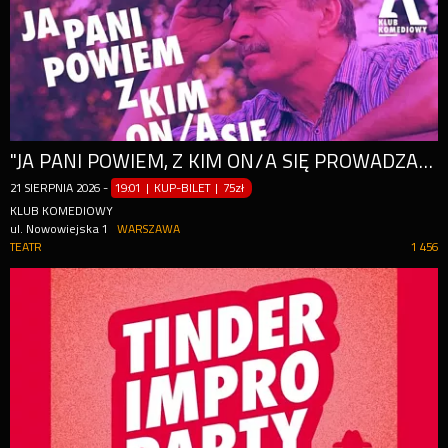
"JA PANI POWIEM, Z KIM ON/A SIĘ PROWADZA", CZYLI MONITORING OSIEDLOWY - SPEKTAKL IMPRO | NOWOŚĆ
21
SIERPNIA
2026
-
19:01 | KUP-BILET
|
75zł
KLUB KOMEDIOWY
ul. Nowowiejska 1
WARSZAWA
TEATR
1 456