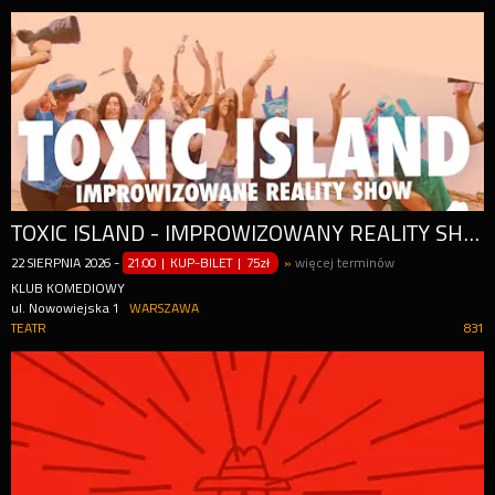
TOXIC ISLAND - IMPROWIZOWANY REALITY SHOW
22
SIERPNIA
2026
-
21:00 | KUP-BILET
|
75zł
»
więcej terminów
KLUB KOMEDIOWY
ul. Nowowiejska 1
WARSZAWA
TEATR
831