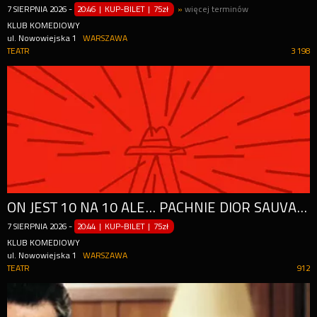
7
SIERPNIA
2026
-
20:46 | KUP-BILET
|
75zł
»
więcej terminów
KLUB KOMEDIOWY
ul. Nowowiejska 1
WARSZAWA
TEATR
3 198
ON JEST 10 NA 10 ALE... PACHNIE DIOR SAUVAGE - RANDKI DLA WYBREDNYCH
7
SIERPNIA
2026
-
20:44 | KUP-BILET
|
75zł
KLUB KOMEDIOWY
ul. Nowowiejska 1
WARSZAWA
TEATR
912