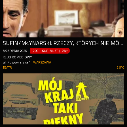
SUFIN/MŁYNARSKI: RZECZY, KTÓRYCH NIE MÓWIĘ SWOJEMU TERAPEUCIE
8
SIERPNIA
2026
-
17:00 | KUP-BILET
|
75zł
KLUB KOMEDIOWY
ul. Nowowiejska 1
WARSZAWA
TEATR
2 640