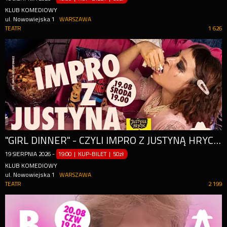
KLUB KOMEDIOWY
ul. Nowowiejska 1
WARSZAWA
TEATR
1 626
"GIRL DINNER" - CZYLI IMPRO Z JUSTYNĄ HRYCYK
19
SIERPNIA
2026
-
19:00 | KUP-BILET
|
50zł
KLUB KOMEDIOWY
ul. Nowowiejska 1
WARSZAWA
TEATR
2 199