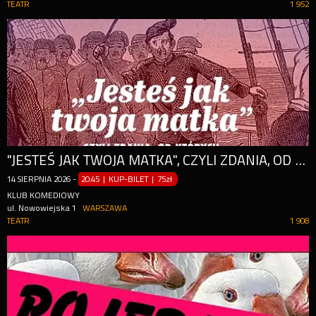
TEATR
1 952
"JESTEŚ JAK TWOJA MATKA", CZYLI ZDANIA, OD KTÓRYCH NIE MA ODWROTU
14
SIERPNIA
2026
-
20:45 | KUP-BILET
|
75zł
KLUB KOMEDIOWY
ul. Nowowiejska 1
WARSZAWA
TEATR
1 908