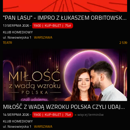
"PAN LASU" - IMPRO Z ŁUKASZEM ORBITOWSKIM
13
SIERPNIA
2026
-
19:00 | KUP-BILET
|
75zł
KLUB KOMEDIOWY
ul. Nowowiejska 1
WARSZAWA
TEATR
2 539
MIŁOŚĆ Z WADĄ WZROKU POLSKA CZYLI UDAJEMY, ŻE NIE CHODZI O WYGLĄD
14
SIERPNIA
2026
-
19:00 | KUP-BILET
|
75zł
»
więcej terminów
KLUB KOMEDIOWY
ul. Nowowiejska 1
WARSZAWA