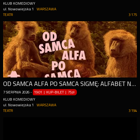
KLUB KOMEDIOWY
ul. Nowowiejska 1
WARSZAWA
TEATR
3 175
OD SAMCA ALFA PO SAMCA SIGMĘ: ALFABET NAJGORSZYCH TYPÓW - SPEKTAKL IMPRO
7
SIERPNIA
2026
-
19:01 | KUP-BILET
|
75zł
KLUB KOMEDIOWY
ul. Nowowiejska 1
WARSZAWA
TEATR
3 194