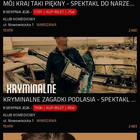
MÓJ KRAJ TAKI PIĘKNY - SPEKTAKL DO NARZEKANIA | NOWOŚĆ
8
SIERPNIA
2026
-
17:01 | KUP-BILET
|
75zł
KLUB KOMEDIOWY
ul. Nowowiejska 1
WARSZAWA
TEATR
2 660
KRYMINALNE ZAGADKI PODLASIA - SPEKTAKL IMPROWIZOWANY
8
SIERPNIA
2026
-
19:00 | KUP-BILET
|
85zł
KLUB KOMEDIOWY
ul. Nowowiejska 1
WARSZAWA
TEATR
2 683