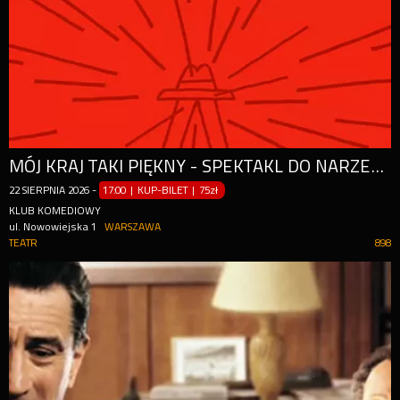
MÓJ KRAJ TAKI PIĘKNY - SPEKTAKL DO NARZEKANIA | NOWOŚĆ
22
SIERPNIA
2026
-
17:00 | KUP-BILET
|
75zł
KLUB KOMEDIOWY
ul. Nowowiejska 1
WARSZAWA
TEATR
898