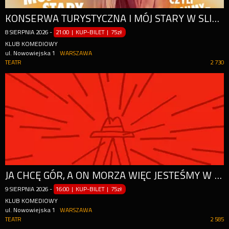
KONSERWA TURYSTYCZNA I MÓJ STARY W SLIPACH, CZYLI TRAUMY Z DZIECIŃSTWA
8
SIERPNIA
2026
-
21:00 | KUP-BILET
|
75zł
KLUB KOMEDIOWY
ul. Nowowiejska 1
WARSZAWA
TEATR
2 730
JA CHCĘ GÓR, A ON MORZA WIĘC JESTEŚMY W KUTNIE - NOWOŚĆ
9
SIERPNIA
2026
-
16:00 | KUP-BILET
|
75zł
KLUB KOMEDIOWY
ul. Nowowiejska 1
WARSZAWA
TEATR
2 585