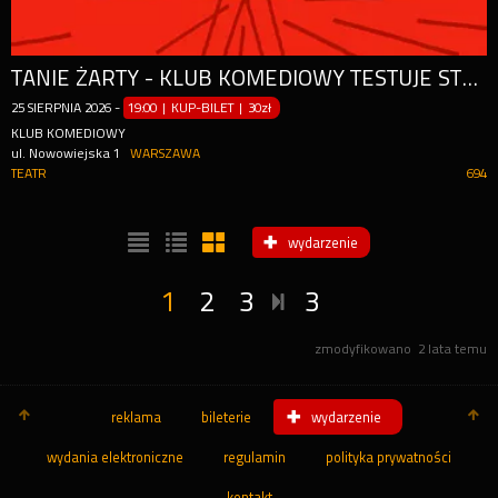
TANIE ŻARTY - KLUB KOMEDIOWY TESTUJE STAND-UP
25
SIERPNIA
2026
-
19:00 | KUP-BILET
|
30zł
KLUB KOMEDIOWY
ul. Nowowiejska 1
WARSZAWA
TEATR
694
wydarzenie
1
2
3
3
zmodyfikowano
2 lata temu
reklama
bileterie
wydarzenie
wydania elektroniczne
regulamin
polityka prywatności
kontakt