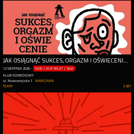
JAK OSIĄGNĄĆ SUKCES, ORGAZM I OŚWIECENIE DUCHOWE W WEEKEND
12
SIERPNIA
2026
-
19:00 | KUP-BILET
|
50zł
KLUB KOMEDIOWY
ul. Nowowiejska 1
WARSZAWA
TEATR
2 587