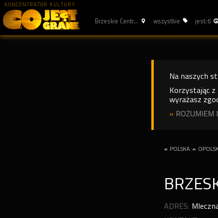
KONCENTRATOR KULTURY
Brzeskie Centr...
wszystkie
jest: 6
Na naszych s
Korzystając z
wyrażasz zgod
»
ROZUMIEM I
«
POLSKA
«
OPOLSK
BRZESK
ADRES:
Mleczna