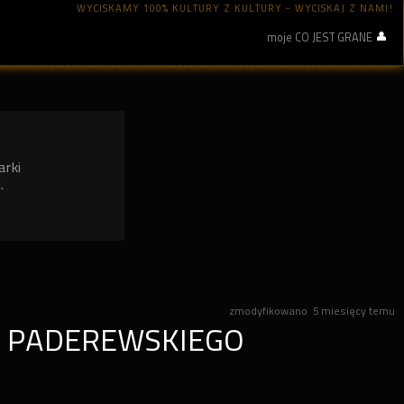
WYCISKAMY 100% KULTURY Z KULTURY - WYCISKAJ Z NAMI!
moje CO JEST GRANE
arki
.
zmodyfikowano
5 miesięcy temu
J. PADEREWSKIEGO