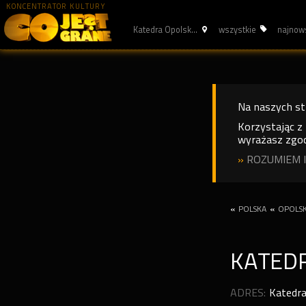
KONCENTRATOR KULTURY
Katedra Opolsk...
wszystkie
najnow
Na naszych s
Korzystając z
wyrażasz zgod
»
ROZUMIEM I
«
POLSKA
«
OPOLSK
KATED
ADRES:
Katedra