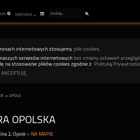
sze
kalendarz
tronach internetowych stosujemy
pliki cookies.
 naszych serwisów internetowych
bez zmiany ustawień przegląd
ę na stosowanie plików cookies zgodnie z
Polityką Prywatności
 AKCEPTUJĘ
IE
«
OPOLE
RA OPOLSKA
lna 2
,
Opole
»
NA MAPIE