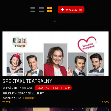
wydarzenie
1
SPEKTAKL TEATRALNY
24
PAŹDZIERNIKA
2026
-
17:00 | KUP-BILET
|
120zł
PRUDNICKI OŚRODEK KULTURY
Kościuszki 1A
PRUDNIK
TEATR
2 050