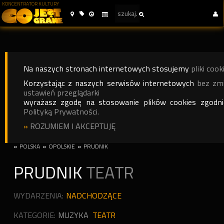
KONCENTRATOR KULTURY
Na naszych stronach internetowych stosujemy
pliki cook
Korzystając z naszych serwisów internetowych
bez zm
ustawień przeglądarki
wyrażasz zgodę na stosowanie plików cookies zgodn
Polityką Prywatności.
»
ROZUMIEM I AKCEPTUJĘ
«
POLSKA
«
OPOLSKIE
«
PRUDNIK
PRUDNIK
TEATR
WYDARZENIA:
NADCHODZĄCE
KATEGORIE:
MUZYKA
TEATR