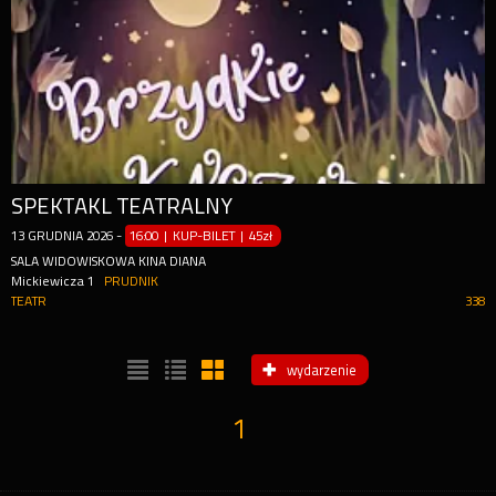
SPEKTAKL TEATRALNY
13
GRUDNIA
2026
-
16:00 | KUP-BILET
|
45zł
SALA WIDOWISKOWA KINA DIANA
Mickiewicza 1
PRUDNIK
TEATR
338
wydarzenie
1