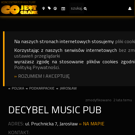
KONCENTRATOR KULTURY
Na naszych stronach internetowych stosujemy
pliki cook
Korzystając z naszych serwisów internetowych
bez zm
ustawień przeglądarki
wyrażasz zgodę na stosowanie plików cookies zgodn
Polityką Prywatności.
»
ROZUMIEM I AKCEPTUJĘ
«
POLSKA
«
PODKARPACKIE
«
JAROSŁAW
zmodyfikowano
2 lata temu
DECYBEL MUSIC PUB
ADRES:
ul. Pruchnicka 7
,
Jarosław
»
NA MAPIE
KONTAKT: