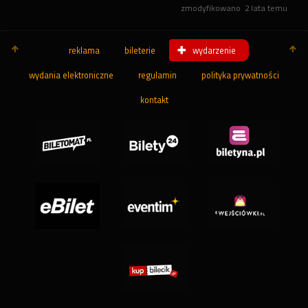
zmodyfikowano
2 lata temu
reklama
bileterie
wydarzenie
wydania elektroniczne
regulamin
polityka prywatności
kontakt