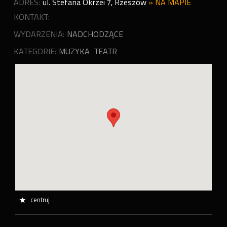
ADRES:
ul. Stefana Okrzei 7
,
Rzeszów
»
NA MAPIE
KONTAKT:
WYDARZENIA:
NADCHODZĄCE
KATEGORIE:
MUZYKA
TEATR
centruj