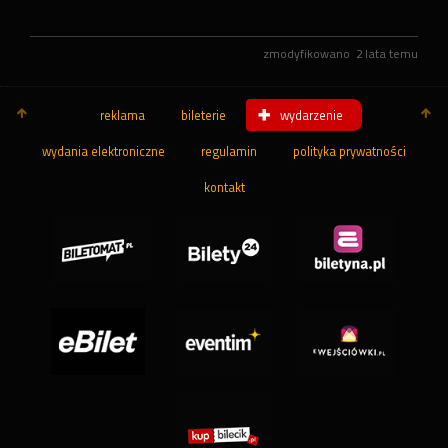
zmodyfikowano
2 lata temu
reklama
bileterie
wydarzenie
wydania elektroniczne
regulamin
polityka prywatności
kontakt