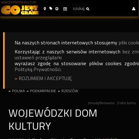
KONCENTRATOR KULTURY
Na naszych stronach internetowych stosujemy
pliki cook
Korzystając z naszych serwisów internetowych
bez zm
ustawień przeglądarki
wyrażasz zgodę na stosowanie plików cookies zgodn
Polityką Prywatności.
»
ROZUMIEM I AKCEPTUJĘ
«
POLSKA
«
PODKARPACKIE
«
RZESZÓW
zmodyfikowano
2 lata temu
WOJEWÓDZKI DOM
KULTURY