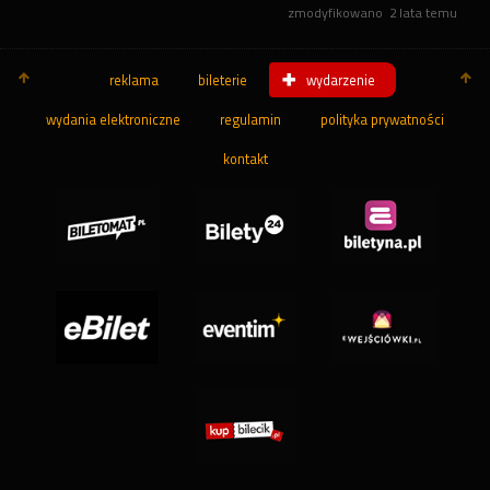
zmodyfikowano
2 lata temu
reklama
bileterie
wydarzenie
wydania elektroniczne
regulamin
polityka prywatności
kontakt