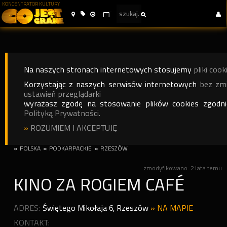
KONCENTRATOR KULTURY
Na naszych stronach internetowych stosujemy
pliki cook
Korzystając z naszych serwisów internetowych
bez zm
ustawień przeglądarki
wyrażasz zgodę na stosowanie plików cookies zgodn
Polityką Prywatności.
»
ROZUMIEM I AKCEPTUJĘ
«
POLSKA
«
PODKARPACKIE
«
RZESZÓW
zmodyfikowano
2 lata temu
KINO ZA ROGIEM CAFÉ
ADRES:
Świętego Mikołaja 6
,
Rzeszów
»
NA MAPIE
KONTAKT: