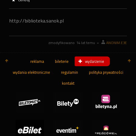
http://biblioteka.sanok.pl
zmodyfikowano
14 lat temu
»
ANONIM.E3E
reklama
bileterie
wydarzenie
wydania elektroniczne
regulamin
polityka prywatności
kontakt