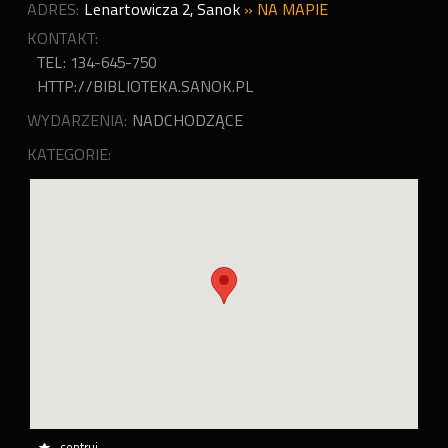
ADRES:
Lenartowicza 2
,
Sanok
»
NA MAPIE
KONTAKT:
TEL: 134-645-750
HTTP://BIBLIOTEKA.SANOK.PL
WYDARZENIA:
NADCHODZĄCE
KATEGORIE:
centruj