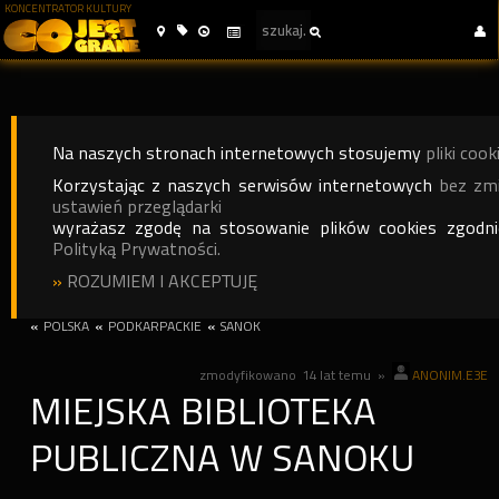
KONCENTRATOR KULTURY
Na naszych stronach internetowych stosujemy
pliki cook
Korzystając z naszych serwisów internetowych
bez zm
ustawień przeglądarki
wyrażasz zgodę na stosowanie plików cookies zgodn
Polityką Prywatności.
»
ROZUMIEM I AKCEPTUJĘ
«
POLSKA
«
PODKARPACKIE
«
SANOK
zmodyfikowano
14 lat temu
»
ANONIM.E3E
MIEJSKA BIBLIOTEKA
PUBLICZNA W SANOKU