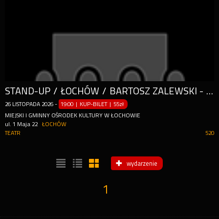
STAND-UP / ŁOCHÓW / BARTOSZ ZALEWSKI - "MYŚLĘ WIĘC PIERDZĘ"
26
LISTOPADA
2026
-
19:00 | KUP-BILET
|
55zł
MIEJSKI I GMINNY OŚRODEK KULTURY W ŁOCHOWIE
ul. 1 Maja 22
ŁOCHÓW
TEATR
520
wydarzenie
1