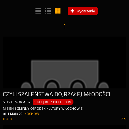
wydarzenie
1
CZYLI SZALEŃSTWA DOJRZAŁEJ MŁODOŚCI
5
LISTOPADA
2026
-
19:00 | KUP-BILET
|
90zł
MIEJSKI I GMINNY OŚRODEK KULTURY W ŁOCHOWIE
ul. 1 Maja 22
ŁOCHÓW
TEATR
799