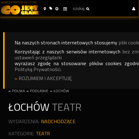
KONCENTRATOR KULTURY
Na naszych stronach internetowych stosujemy
pliki cook
Korzystając z naszych serwisów internetowych
bez zm
ustawień przeglądarki
wyrażasz zgodę na stosowanie plików cookies zgodn
Polityką Prywatności.
»
ROZUMIEM I AKCEPTUJĘ
«
POLSKA
«
PODLASKIE
«
ŁOCHÓW
ŁOCHÓW
TEATR
WYDARZENIA:
NADCHODZĄCE
KATEGORIE:
TEATR