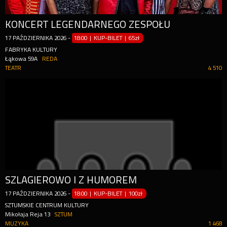
KONCERT LEGENDARNEGO ZESPOŁU
17
PAŹDZIERNIKA
2026
-
18:00 | KUP-BILET
|
65zł
FABRYKA KULTURY
Łąkowa 59A
REDA
TEATR
4 510
SZLAGIEROWO I Z HUMOREM
17
PAŹDZIERNIKA
2026
-
18:00 | KUP-BILET
|
100zł
SZTUMSKIE CENTRUM KULTURY
Mikołaja Reja 13
SZTUM
MUZYKA
1 468