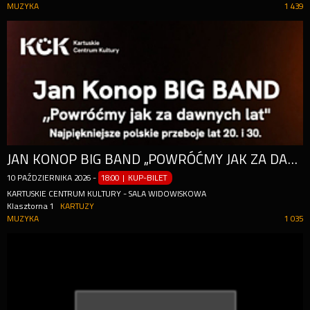
MUZYKA
1 439
JAN KONOP BIG BAND ,,POWRÓĆMY JAK ZA DAWNYCH LAT''
10
PAŹDZIERNIKA
2026
-
18:00 | KUP-BILET
KARTUSKIE CENTRUM KULTURY - SALA WIDOWISKOWA
Klasztorna 1
KARTUZY
MUZYKA
1 035