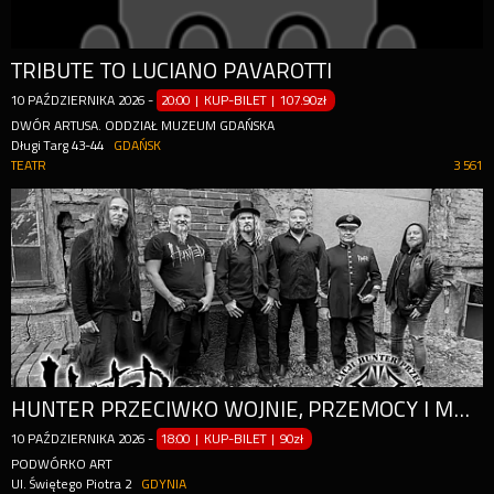
TRIBUTE TO LUCIANO PAVAROTTI
10
PAŹDZIERNIKA
2026
-
20:00 | KUP-BILET
|
107.90zł
DWÓR ARTUSA. ODDZIAŁ MUZEUM GDAŃSKA
Długi Targ 43-44
GDAŃSK
TEATR
3 561
HUNTER PRZECIWKO WOJNIE, PRZEMOCY I MANIPULACJI VOL.2
10
PAŹDZIERNIKA
2026
-
18:00 | KUP-BILET
|
90zł
PODWÓRKO ART
Ul. Świętego Piotra 2
GDYNIA