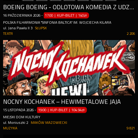
BOEING BOEING - ODLOTOWA KOMEDIA Z UDZIAŁEM GWIAZD
16
PAŹDZIERNIKA
2026
-
17:00 | KUP-BILET
|
140zł
POLSKA FILHARMONIA "SINFONIA BALTICA" IM. WOJCIECHA KILARA
ul. Jana Pawła II 3
SŁUPSK
TEATR
2 206
NOCNY KOCHANEK – HEWIMETALOWE JAJA
15
LISTOPADA
2026
-
19:00 | KUP-BILET
|
104.94zł
MIEJSKI DOM KULTURY
ul. Moniuszki 2
MAKÓW MAZOWIECKI
MUZYKA
9 821