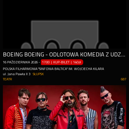
BOEING BOEING - ODLOTOWA KOMEDIA Z UDZIAŁEM GWIAZD
16
PAŹDZIERNIKA
2026
-
17:00 | KUP-BILET
|
140zł
POLSKA FILHARMONIA "SINFONIA BALTICA" IM. WOJCIECHA KILARA
ul. Jana Pawła II 3
SŁUPSK
TEATR
687