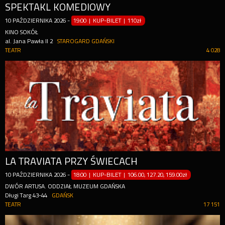
SPEKTAKL KOMEDIOWY
10
PAŹDZIERNIKA
2026
-
19:00 | KUP-BILET
|
110zł
KINO SOKÓŁ
al. Jana Pawła II 2
STAROGARD GDAŃSKI
TEATR
4 028
LA TRAVIATA PRZY ŚWIECACH
10
PAŹDZIERNIKA
2026
-
18:00 | KUP-BILET
|
106.00, 127.20, 159.00zł
DWÓR ARTUSA. ODDZIAŁ MUZEUM GDAŃSKA
Długi Targ 43-44
GDAŃSK
TEATR
17 151