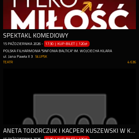
SPEKTAKL KOMEDIOWY
15
PAŹDZIERNIKA
2026
-
17:30 | KUP-BILET
|
120zł
POLSKA FILHARMONIA "SINFONIA BALTICA" IM. WOJCIECHA KILARA
ul. Jana Pawła II 3
SŁUPSK
TEATR
4 636
ANETA TODORCZUK I KACPER KUSZEWSKI W KOMEDIOWEJ NOWOŚCI