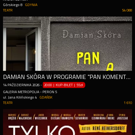
Górskiego 8
GDYNIA
TEATR
54 088
DAMIAN SKÓRA W PROGRAMIE "PAN KOMENTARZ" + POLSKA KOMENTUJĄCA NA ŻYWO
14
PAŹDZIERNIKA
2026
-
20:00 | KUP-BILET
|
55zł
GALERIA METROPOLIA - PERON 5
ul. Jana Kilińskiego 4
GDAŃSK
TEATR
1 610