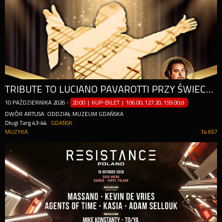
TRIBUTE TO LUCIANO PAVAROTTI PRZY ŚWIECACH
10
PAŹDZIERNIKA
2026
-
20:00 | KUP-BILET
|
106.00, 127.20, 159.00zł
DWÓR ARTUSA. ODDZIAŁ MUZEUM GDAŃSKA
Długi Targ 43-44
GDAŃSK
MUZYKA
14 657