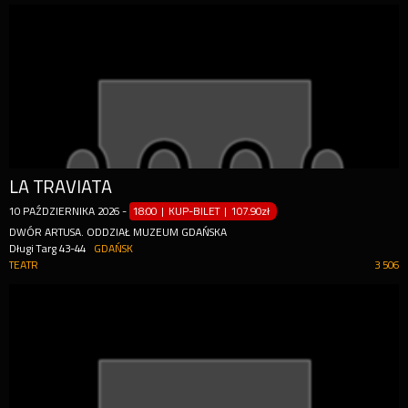
LA TRAVIATA
10
PAŹDZIERNIKA
2026
-
18:00 | KUP-BILET
|
107.90zł
DWÓR ARTUSA. ODDZIAŁ MUZEUM GDAŃSKA
Długi Targ 43-44
GDAŃSK
TEATR
3 506