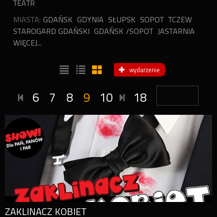
TEATR
MIASTA:
GDAŃSK
GDYNIA
SŁUPSK
SOPOT
TCZEW
STAROGARD GDAŃSKI
GDAŃSK /SOPOT
JASTARNIA
WIĘCEJ...
wydarzenie
6
7
8
9
10
18
ZAKLINACZ KOBIET