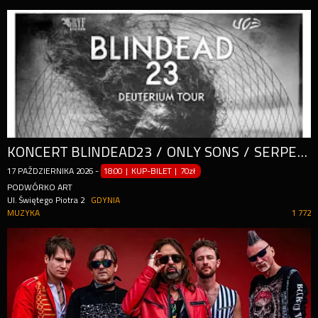
KONCERT BLINDEAD23 / ONLY SONS / SERPENTS
17
PAŹDZIERNIKA
2026
-
18:00 | KUP-BILET
|
70zł
PODWÓRKO ART
Ul. Świętego Piotra 2
GDYNIA
MUZYKA
1 772