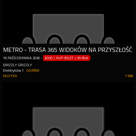
METRO - TRASA 365 WIDOKÓW NA PRZYSZŁOŚĆ
16
PAŹDZIERNIKA
2026
-
20:00 | KUP-BILET
|
95.90zł
DRIZZLY GRIZZLY
Elektryków 1
GDAŃSK
MUZYKA
7 998