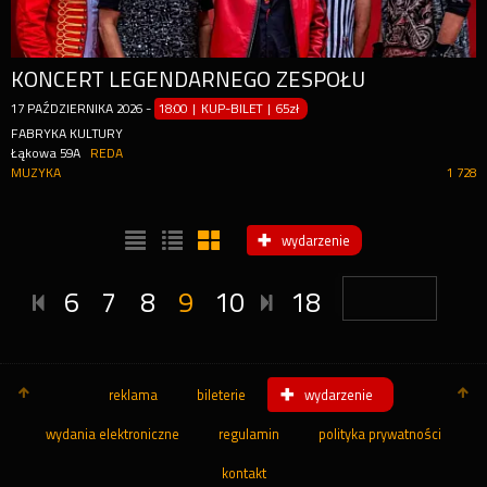
KONCERT LEGENDARNEGO ZESPOŁU
17
PAŹDZIERNIKA
2026
-
18:00 | KUP-BILET
|
65zł
FABRYKA KULTURY
Łąkowa 59A
REDA
MUZYKA
1 728
wydarzenie
6
7
8
9
10
18
reklama
bileterie
wydarzenie
wydania elektroniczne
regulamin
polityka prywatności
kontakt