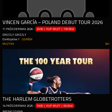
VINCEN GARCÍA – POLAND DEBUT TOUR 2026
11
PAŹDZIERNIKA
2026
-
20:00 | KUP-BILET
|
159.90zł
DRIZZLY GRIZZLY
Elektryków 1
GDAŃSK
MUZYKA
341
THE HARLEM GLOBETROTTERS
14
PAŹDZIERNIKA
2026
-
19:00 | KUP-BILET
|
69.00zł
ARENA GDYNIA