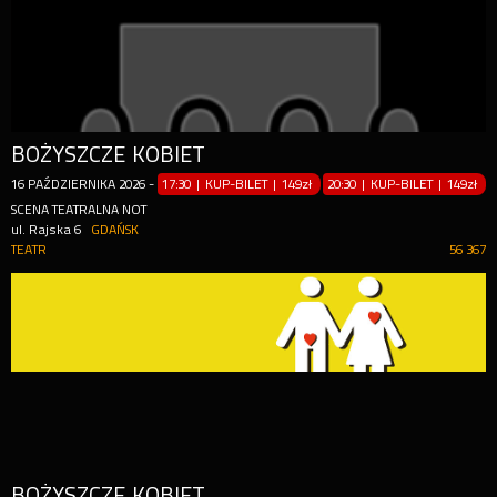
BOŻYSZCZE KOBIET
16
PAŹDZIERNIKA
2026
-
17:30 | KUP-BILET
|
149zł
20:30 | KUP-BILET
|
149zł
SCENA TEATRALNA NOT
ul. Rajska 6
GDAŃSK
TEATR
56 367
BOŻYSZCZE KOBIET