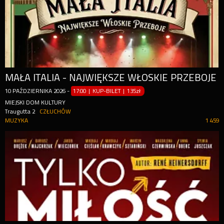
MAŁA ITALIA - NAJWIĘKSZE WŁOSKIE PRZEBOJE
10
PAŹDZIERNIKA
2026
-
17:00 | KUP-BILET
|
135zł
MIEJSKI DOM KULTURY
Traugutta 2
CZŁUCHÓW
MUZYKA
1 459