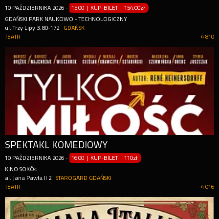
10
PAŹDZIERNIKA
2026
-
15:00 | KUP-BILET
|
154.00zł
GDAŃSKI PARK NAUKOWO - TECHNOLOGICZNY
ul. Trzy Lipy 3, 80-172
GDAŃSK
TEATR
4 810
SPEKTAKL KOMEDIOWY
10
PAŹDZIERNIKA
2026
-
16:00 | KUP-BILET
|
110zł
KINO SOKÓŁ
al. Jana Pawła II 2
STAROGARD GDAŃSKI
TEATR
4 016