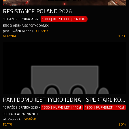
RESISTANCE POLAND 2026
10
PAŹDZIERNIKA
2026
-
19:00 | KUP-BILET
|
282.00zł
ERGO ARENA SOPOT/GDAŃSK
plac Dwóch Miast 1
GDAŃSK
MUZYKA
1 750
PANI DOMU JEST TYLKO JEDNA - SPEKTAKL KOMEDIOWY 2025
10
PAŹDZIERNIKA
2026
-
16:00 | KUP-BILET
|
110zł
19:00 | KUP-BILET
|
110zł
SCENA TEATRALNA NOT
ul. Rajska 6
GDAŃSK
TEATR
2 044