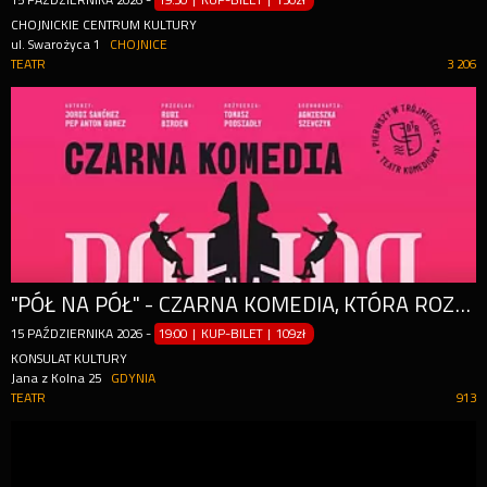
15
PAŹDZIERNIKA
2026
-
19:30 | KUP-BILET
|
130zł
CHOJNICKIE CENTRUM KULTURY
ul. Swarożyca 1
CHOJNICE
TEATR
3 206
"PÓŁ NA PÓŁ" - CZARNA KOMEDIA, KTÓRA ROZBRAJA ŚMIECHEM.
15
PAŹDZIERNIKA
2026
-
19:00 | KUP-BILET
|
109zł
KONSULAT KULTURY
Jana z Kolna 25
GDYNIA
TEATR
913