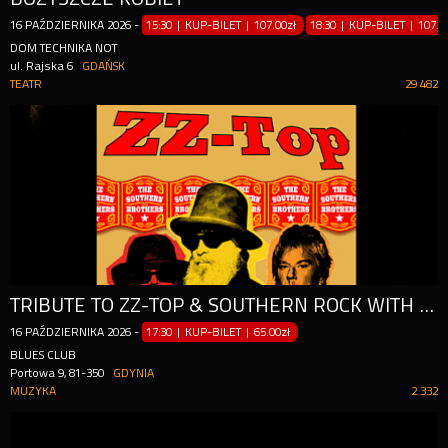
16
PAŹDZIERNIKA
2026
-
15:30 | KUP-BILET
|
107.00zł
18:30 | KUP-BILET
|
107.0
DOM TECHNIKA NOT
ul. Rajska 6
GDAŃSK
TEATR
29 482
TRIBUTE TO ZZ-TOP & SOUTHERN ROCK WITH "THE SOUTHERN BROTHERS"
16
PAŹDZIERNIKA
2026
-
17:30 | KUP-BILET
|
65.00zł
BLUES CLUB
Portowa 9, 81-350
GDYNIA
MUZYKA
2 332