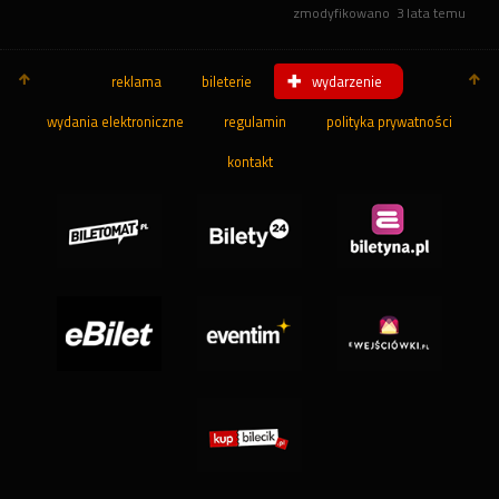
zmodyfikowano
3 lata temu
reklama
bileterie
wydarzenie
wydania elektroniczne
regulamin
polityka prywatności
kontakt