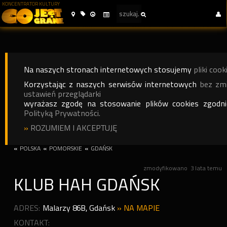
KONCENTRATOR KULTURY
Na naszych stronach internetowych stosujemy
pliki cook
Korzystając z naszych serwisów internetowych
bez zm
ustawień przeglądarki
wyrażasz zgodę na stosowanie plików cookies zgodn
Polityką Prywatności.
»
ROZUMIEM I AKCEPTUJĘ
«
POLSKA
«
POMORSKIE
«
GDAŃSK
zmodyfikowano
3 lata temu
KLUB HAH GDAŃSK
ADRES:
Malarzy 86B
,
Gdańsk
»
NA MAPIE
KONTAKT: