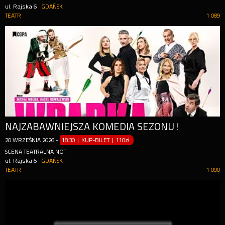
ul. Rajska 6
GDAŃSK
TEATR
1 089
NAJZABAWNIEJSZA KOMEDIA SEZONU!
20
WRZEŚNIA
2026
-
18:30 | KUP-BILET
|
110zł
SCENA TEATRALNA NOT
ul. Rajska 6
GDAŃSK
TEATR
1 090