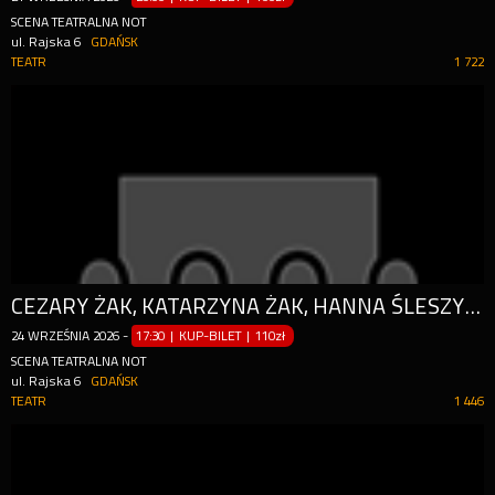
SCENA TEATRALNA NOT
ul. Rajska 6
GDAŃSK
TEATR
1 722
CEZARY ŻAK, KATARZYNA ŻAK, HANNA ŚLESZYŃSKA, MICHAŁ PIELA
24
WRZEŚNIA
2026
-
17:30 | KUP-BILET
|
110zł
SCENA TEATRALNA NOT
ul. Rajska 6
GDAŃSK
TEATR
1 446