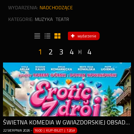
WYDARZENIA:
NADCHODZĄCE
KATEGORIE:
MUZYKA
TEATR
wydarzenie
1
2
3
4
4
ŚWIETNA KOMEDIA W GWIAZDORSKIEJ OBSADZIE!
22
SIERPNIA
2026
-
16:00 | KUP-BILET
|
120zł