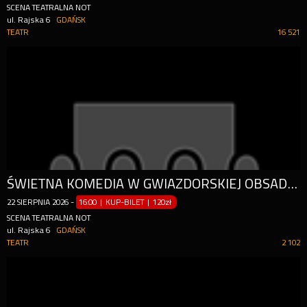
SCENA TEATRALNA NOT
ul. Rajska 6
GDAŃSK
TEATR
16 521
ŚWIETNA KOMEDIA W GWIAZDORSKIEJ OBSADZIE!
22
SIERPNIA
2026
-
16:00 | KUP-BILET
|
120zł
SCENA TEATRALNA NOT
ul. Rajska 6
GDAŃSK
TEATR
2 102