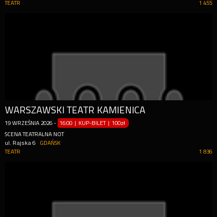
TEATR
1 455
WARSZAWSKI TEATR KAMIENICA
19
WRZEŚNIA
2026
-
16:00 | KUP-BILET
|
100zł
SCENA TEATRALNA NOT
ul. Rajska 6
GDAŃSK
TEATR
1 836