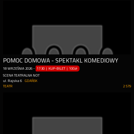
POMOC DOMOWA - SPEKTAKL KOMEDIOWY
18
WRZEŚNIA
2026
-
17:30 | KUP-BILET
|
100zł
SCENA TEATRALNA NOT
ul. Rajska 6
GDAŃSK
TEATR
2 579