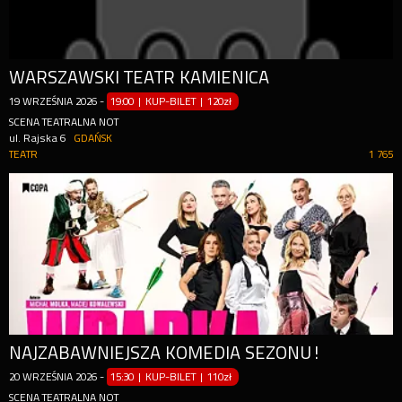
WARSZAWSKI TEATR KAMIENICA
19
WRZEŚNIA
2026
-
19:00 | KUP-BILET
|
120zł
SCENA TEATRALNA NOT
ul. Rajska 6
GDAŃSK
TEATR
1 765
NAJZABAWNIEJSZA KOMEDIA SEZONU!
20
WRZEŚNIA
2026
-
15:30 | KUP-BILET
|
110zł
SCENA TEATRALNA NOT