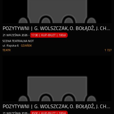
POZYTYWNI | G. WOLSZCZAK, O. BOŁĄDŹ, J. CHABIOR, Ł. SIMLAT
21
WRZEŚNIA
2026
-
17:30 | KUP-BILET
|
100zł
SCENA TEATRALNA NOT
ul. Rajska 6
GDAŃSK
TEATR
1 727
POZYTYWNI | G. WOLSZCZAK, O. BOŁĄDŹ, J. CHABIOR, Ł. SIMLAT
21
WRZEŚNIA
2026
-
20:00 | KUP-BILET
|
100zł