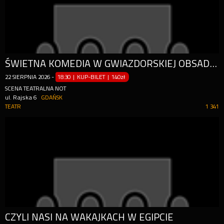
ŚWIETNA KOMEDIA W GWIAZDORSKIEJ OBSADZIE!
22
SIERPNIA
2026
-
18:30 | KUP-BILET
|
140zł
SCENA TEATRALNA NOT
ul. Rajska 6
GDAŃSK
TEATR
1 341
CZYLI NASI NA WAKAJKACH W EGIPCIE