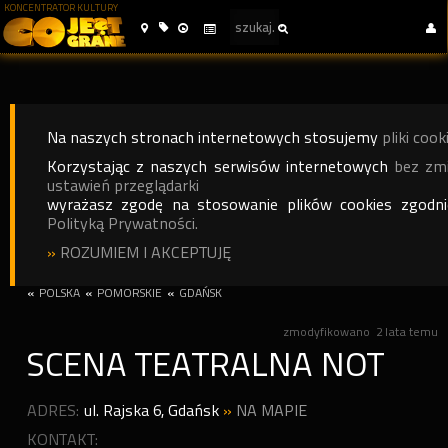
KONCENTRATOR KULTURY
Na naszych stronach internetowych stosujemy
pliki cook
Korzystając z naszych serwisów internetowych
bez zm
ustawień przeglądarki
wyrażasz zgodę na stosowanie plików cookies zgodn
Polityką Prywatności.
»
ROZUMIEM I AKCEPTUJĘ
«
POLSKA
«
POMORSKIE
«
GDAŃSK
zmodyfikowano
2 lata temu
SCENA TEATRALNA NOT
ADRES:
ul. Rajska 6
,
Gdańsk
»
NA MAPIE
KONTAKT: