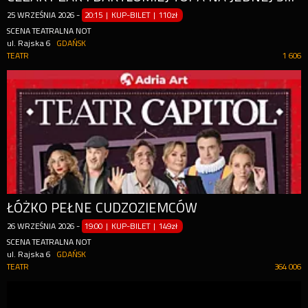
25
WRZEŚNIA
2026
-
20:15 | KUP-BILET
|
110zł
SCENA TEATRALNA NOT
ul. Rajska 6
GDAŃSK
TEATR
1 606
ŁÓŻKO PEŁNE CUDZOZIEMCÓW
26
WRZEŚNIA
2026
-
19:00 | KUP-BILET
|
149zł
SCENA TEATRALNA NOT
ul. Rajska 6
GDAŃSK
TEATR
364 006