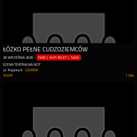
ŁÓŻKO PEŁNE CUDZOZIEMCÓW
26
WRZEŚNIA
2026
-
19:00 | KUP-BILET
|
149zł
SCENA TEATRALNA NOT
ul. Rajska 6
GDAŃSK
TEATR
1 954