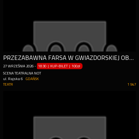
PRZEZABAWNA FARSA W GWIAZDORSKIEJ OBSADZIE! HIT 2023!
27
WRZEŚNIA
2026
-
18:30 | KUP-BILET
|
100zł
SCENA TEATRALNA NOT
ul. Rajska 6
GDAŃSK
TEATR
1 947