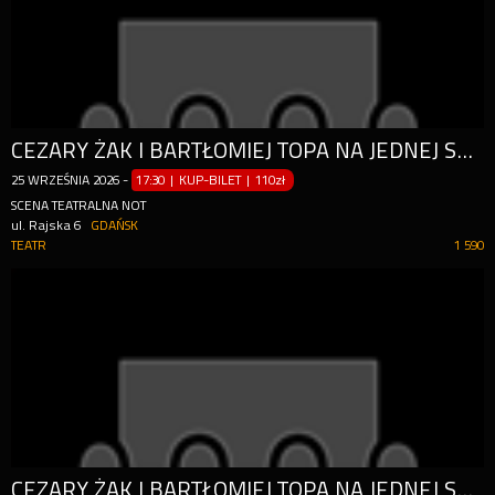
CEZARY ŻAK I BARTŁOMIEJ TOPA NA JEDNEJ SCENIE!
25
WRZEŚNIA
2026
-
17:30 | KUP-BILET
|
110zł
SCENA TEATRALNA NOT
ul. Rajska 6
GDAŃSK
TEATR
1 590
CEZARY ŻAK I BARTŁOMIEJ TOPA NA JEDNEJ SCENIE!