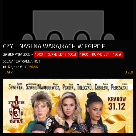
CZYLI NASI NA WAKAJKACH W EGIPCIE
29
SIERPNIA
2026
-
16:00 | KUP-BILET
|
100zł
19:00 | KUP-BILET
|
100zł
SCENA TEATRALNA NOT
ul. Rajska 6
GDAŃSK
TEATR
3 239