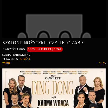
SZALONE NOŻYCZKI - CZYLI KTO ZABIŁ
5
WRZEŚNIA
2026
-
19:00 | KUP-BILET
|
100zł
SCENA TEATRALNA NOT
ul. Rajska 6
GDAŃSK
TEATR
2 160