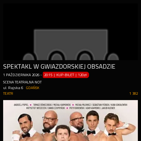
SPEKTAKL W GWIAZDORSKIEJ OBSADZIE
1
PAŹDZIERNIKA
2026
-
20:15 | KUP-BILET
|
120zł
SCENA TEATRALNA NOT
ul. Rajska 6
GDAŃSK
TEATR
1 382