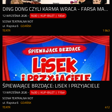
DING DONG CZYLI KARMA WRACA - FARSA MAŁŻEŃSKA Z REWANŻEM!
12
WRZEŚNIA
2026
-
16:00 | KUP-BILET
|
100zł
SCENA TEATRALNA NOT
ul. Rajska 6
GDAŃSK
TEATR
1 843
ŚPIEWAJĄCE BRZDĄCE: LISEK I PRZYJACIELE
13
WRZEŚNIA
2026
-
14:00 | KUP-BILET
|
119zł
SCENA TEATRALNA NOT
ul. Rajska 6
GDAŃSK
TEATR
412