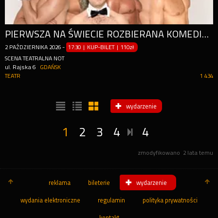
PIERWSZA NA ŚWIECIE ROZBIERANA KOMEDIA TEATRALNA O BOYSBANDZIE!
2
PAŹDZIERNIKA
2026
-
17:30 | KUP-BILET
|
110zł
SCENA TEATRALNA NOT
ul. Rajska 6
GDAŃSK
TEATR
1 434
wydarzenie
1
2
3
4
4
zmodyfikowano
2 lata temu
reklama
bileterie
wydarzenie
wydania elektroniczne
regulamin
polityka prywatności
kontakt