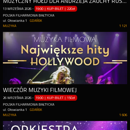
MUZYCZNY HOŁD DLA ANDRZEJA ZAUCHY RUSZA W POLSKĘ!
13
WRZEŚNIA
2026
-
19:00 | KUP-BILET
|
220zł
POLSKA FILHARMONIA BAŁTYCKA
ul. Ołowianka 1
GDAŃSK
MUZYKA
1 121
WIECZÓR MUZYKI FILMOWEJ
26
WRZEŚNIA
2026
-
19:00 | KUP-BILET
|
150zł
POLSKA FILHARMONIA BAŁTYCKA
ul. Ołowianka 1
GDAŃSK
MUZYKA
1 606