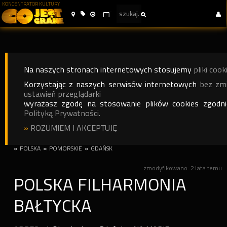
KONCENTRATOR KULTURY
Na naszych stronach internetowych stosujemy
pliki cook
Korzystając z naszych serwisów internetowych
bez zm
ustawień przeglądarki
wyrażasz zgodę na stosowanie plików cookies zgodn
Polityką Prywatności.
»
ROZUMIEM I AKCEPTUJĘ
«
POLSKA
«
POMORSKIE
«
GDAŃSK
zmodyfikowano
2 lata temu
POLSKA FILHARMONIA
BAŁTYCKA