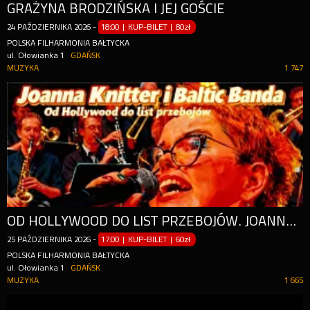
GRAŻYNA BRODZIŃSKA I JEJ GOŚCIE
24
PAŹDZIERNIKA
2026
-
18:00 | KUP-BILET
|
80zł
POLSKA FILHARMONIA BAŁTYCKA
ul. Ołowianka 1
GDAŃSK
MUZYKA
1 747
OD HOLLYWOOD DO LIST PRZEBOJÓW. JOANNA KNITTER I BALTIC BANDA
25
PAŹDZIERNIKA
2026
-
17:00 | KUP-BILET
|
60zł
POLSKA FILHARMONIA BAŁTYCKA
ul. Ołowianka 1
GDAŃSK
MUZYKA
1 665