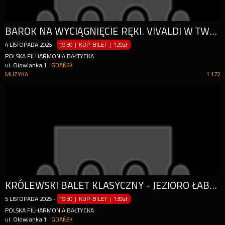
BAROK NA WYCIĄGNIĘCIE RĘKI. VIVALDI W TWOIM MIEŚCIE.
4
LISTOPADA
2026
-
19:30 | KUP-BILET
|
129zł
POLSKA FILHARMONIA BAŁTYCKA
ul. Ołowianka 1
GDAŃSK
MUZYKA
1 172
KRÓLEWSKI BALET KLASYCZNY - JEZIORO ŁABĘDZIE
5
LISTOPADA
2026
-
19:30 | KUP-BILET
|
139zł
POLSKA FILHARMONIA BAŁTYCKA
ul. Ołowianka 1
GDAŃSK