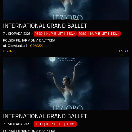
INTERNATIONAL GRAND BALLET
7
LISTOPADA
2026
-
16:30 | KUP-BILET
|
130zł
19:39 | KUP-BILET
|
130zł
POLSKA FILHARMONIA BAŁTYCKA
ul. Ołowianka 1
GDAŃSK
TEATR
65 566
INTERNATIONAL GRAND BALLET
7
LISTOPADA
2026
-
16:30 | KUP-BILET
|
130zł
POLSKA FILHARMONIA BAŁTYCKA