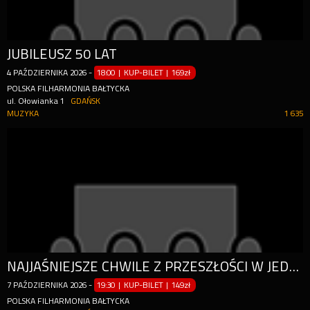
JUBILEUSZ 50 LAT
4
PAŹDZIERNIKA
2026
-
18:00 | KUP-BILET
|
169zł
POLSKA FILHARMONIA BAŁTYCKA
ul. Ołowianka 1
GDAŃSK
MUZYKA
1 635
NAJJAŚNIEJSZE CHWILE Z PRZESZŁOŚCI W JEDNYM KONCERCIE
7
PAŹDZIERNIKA
2026
-
19:30 | KUP-BILET
|
149zł
POLSKA FILHARMONIA BAŁTYCKA