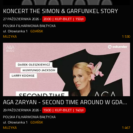
KONCERT THE SIMON & GARFUNKEL STORY
27
PAŹDZIERNIKA
2026
-
20:00 | KUP-BILET
|
150zł
POLSKA FILHARMONIA BAŁTYCKA
ul. Ołowianka 1
GDAŃSK
MUZYKA
1 530
AGA ZARYAN - SECOND TIME AROUND W GDAŃSKU!
29
PAŹDZIERNIKA
2026
-
19:00 | KUP-BILET
|
140zł
POLSKA FILHARMONIA BAŁTYCKA
ul. Ołowianka 1
GDAŃSK
MUZYKA
1 467