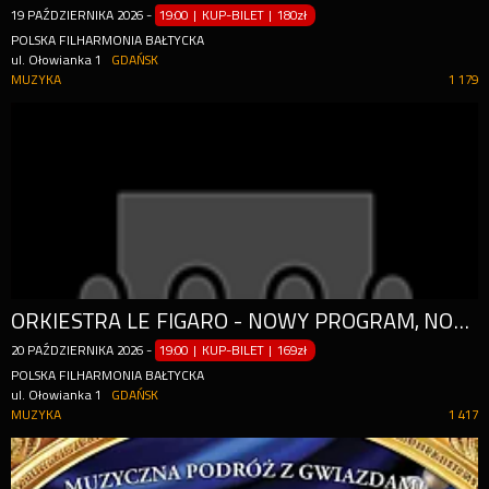
19
PAŹDZIERNIKA
2026
-
19:00 | KUP-BILET
|
180zł
POLSKA FILHARMONIA BAŁTYCKA
ul. Ołowianka 1
GDAŃSK
MUZYKA
1 179
ORKIESTRA LE FIGARO - NOWY PROGRAM, NOWE EMOCJE!
20
PAŹDZIERNIKA
2026
-
19:00 | KUP-BILET
|
169zł
POLSKA FILHARMONIA BAŁTYCKA
ul. Ołowianka 1
GDAŃSK
MUZYKA
1 417