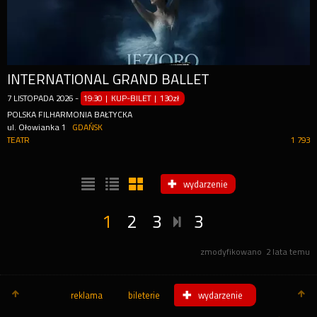
INTERNATIONAL GRAND BALLET
7
LISTOPADA
2026
-
19:30 | KUP-BILET
|
130zł
POLSKA FILHARMONIA BAŁTYCKA
ul. Ołowianka 1
GDAŃSK
TEATR
1 793
wydarzenie
1
2
3
3
zmodyfikowano
2 lata temu
reklama
bileterie
wydarzenie