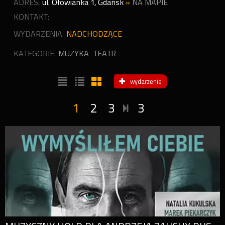
ADRES:
ul. Ołowianka 1
,
Gdańsk
»
NA MAPIE
KONTAKT:
WYDARZENIA:
NADCHODZĄCE
KATEGORIE:
MUZYKA
TEATR
wydarzenie
1
2
3
3