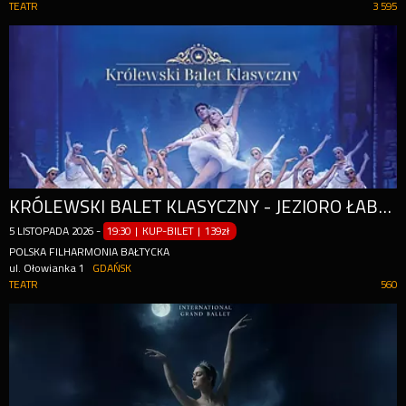
TEATR
3 595
KRÓLEWSKI BALET KLASYCZNY - JEZIORO ŁABĘDZIE
5
LISTOPADA
2026
-
19:30 | KUP-BILET
|
139zł
POLSKA FILHARMONIA BAŁTYCKA
ul. Ołowianka 1
GDAŃSK
TEATR
560