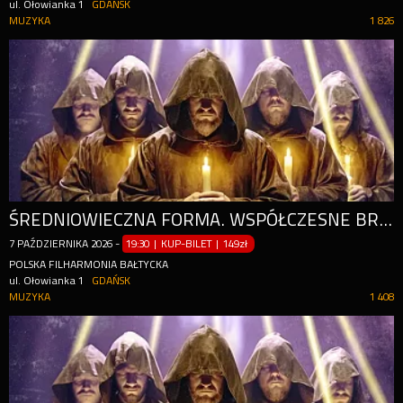
ul. Ołowianka 1
GDAŃSK
MUZYKA
1 826
ŚREDNIOWIECZNA FORMA. WSPÓŁCZESNE BRZMIENIE.
7
PAŹDZIERNIKA
2026
-
19:30 | KUP-BILET
|
149zł
POLSKA FILHARMONIA BAŁTYCKA
ul. Ołowianka 1
GDAŃSK
MUZYKA
1 408