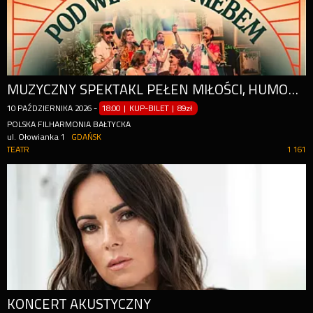
MUZYCZNY SPEKTAKL PEŁEN MIŁOŚCI, HUMORU I NAJWIĘKSZYCH WŁOSKICH PRZEBOJÓW
10
PAŹDZIERNIKA
2026
-
18:00 | KUP-BILET
|
89zł
POLSKA FILHARMONIA BAŁTYCKA
ul. Ołowianka 1
GDAŃSK
TEATR
1 161
KONCERT AKUSTYCZNY