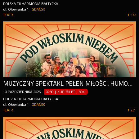
POLSKA FILHARMONIA BAŁTYCKA
ul. Ołowianka 1
GDAŃSK
TEATR
1 572
MUZYCZNY SPEKTAKL PEŁEN MIŁOŚCI, HUMORU I NAJWIĘKSZYCH WŁOSKICH PRZEBOJÓW
10
PAŹDZIERNIKA
2026
-
20:30 | KUP-BILET
|
89zł
POLSKA FILHARMONIA BAŁTYCKA
ul. Ołowianka 1
GDAŃSK
TEATR
1 231