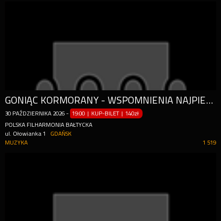
GONIĄC KORMORANY - WSPOMNIENIA NAJPIEKNIEJSZYCH LAT
30
PAŹDZIERNIKA
2026
-
19:00 | KUP-BILET
|
140zł
POLSKA FILHARMONIA BAŁTYCKA
ul. Ołowianka 1
GDAŃSK
MUZYKA
1 519