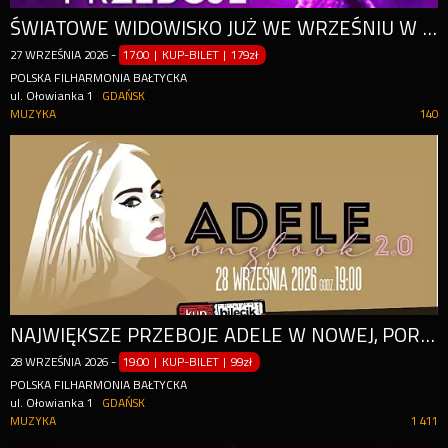
ŚWIATOWE WIDOWISKO JUŻ WE WRZEŚNIU W GDAŃSKU!
27
WRZEŚNIA
2026
-
17:00 | KUP-BILET
|
179zł
POLSKA FILHARMONIA BAŁTYCKA
ul. Ołowianka 1
GDAŃSK
MUZYKA
140
NAJWIĘKSZE PRZEBOJE ADELE W NOWEJ, PORUSZAJĄCEJ ODSŁONIE
28
WRZEŚNIA
2026
-
19:00 | KUP-BILET
|
99zł
POLSKA FILHARMONIA BAŁTYCKA
ul. Ołowianka 1
GDAŃSK
MUZYKA
1 411