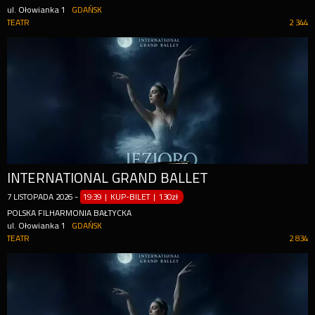
ul. Ołowianka 1
GDAŃSK
TEATR
2 344
INTERNATIONAL GRAND BALLET
7
LISTOPADA
2026
-
19:39 | KUP-BILET
|
130zł
POLSKA FILHARMONIA BAŁTYCKA
ul. Ołowianka 1
GDAŃSK
TEATR
2 834