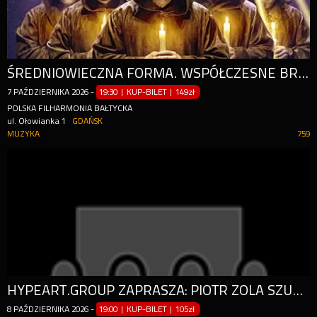
ŚREDNIOWIECZNA FORMA. WSPÓŁCZESNE BRZMIENIE.
7
PAŹDZIERNIKA
2026
-
19:30 | KUP-BILET
|
149zł
POLSKA FILHARMONIA BAŁTYCKA
ul. Ołowianka 1
GDAŃSK
MUZYKA
759
HYPEART.GROUP ZAPRASZA: PIOTR ZOLA SZULOWSKI W PROGRAMIE ATLAS [STAND-UP]
8
PAŹDZIERNIKA
2026
-
19:00 | KUP-BILET
|
105zł