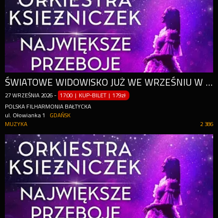
ŚWIATOWE WIDOWISKO JUŻ WE WRZEŚNIU W GDAŃSKU!
27
WRZEŚNIA
2026
-
17:00 | KUP-BILET
|
179zł
POLSKA FILHARMONIA BAŁTYCKA
ul. Ołowianka 1
GDAŃSK
MUZYKA
2 386