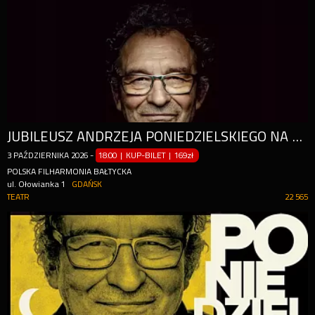
JUBILEUSZ ANDRZEJA PONIEDZIELSKIEGO NA 50 - LECIE PRACY TWÓRCZEJ I 70 - LECIE URODZIN!
3
PAŹDZIERNIKA
2026
-
18:00 | KUP-BILET
|
169zł
POLSKA FILHARMONIA BAŁTYCKA
ul. Ołowianka 1
GDAŃSK
TEATR
22 565