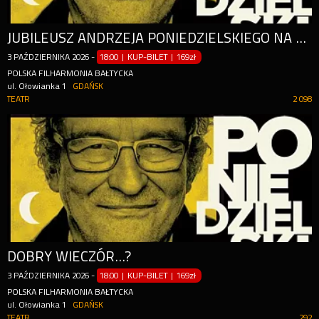
JUBILEUSZ ANDRZEJA PONIEDZIELSKIEGO NA 50 - LECIE PRACY TWÓRCZEJ I 70 - LECIE URODZIN!
3
PAŹDZIERNIKA
2026
-
18:00 | KUP-BILET
|
169zł
POLSKA FILHARMONIA BAŁTYCKA
ul. Ołowianka 1
GDAŃSK
TEATR
2 098
DOBRY WIECZÓR...?
3
PAŹDZIERNIKA
2026
-
18:00 | KUP-BILET
|
169zł
POLSKA FILHARMONIA BAŁTYCKA
ul. Ołowianka 1
GDAŃSK
TEATR
292