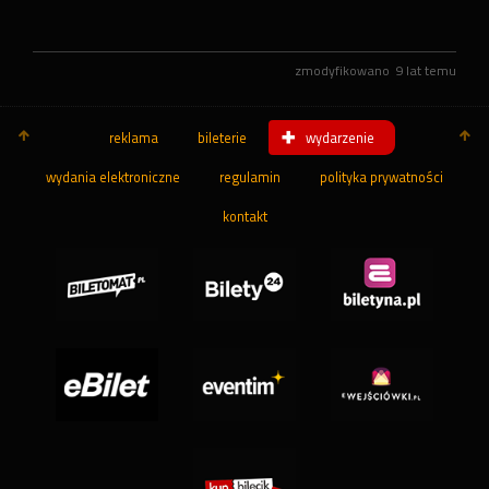
zmodyfikowano
9 lat temu
reklama
bileterie
wydarzenie
wydania elektroniczne
regulamin
polityka prywatności
kontakt