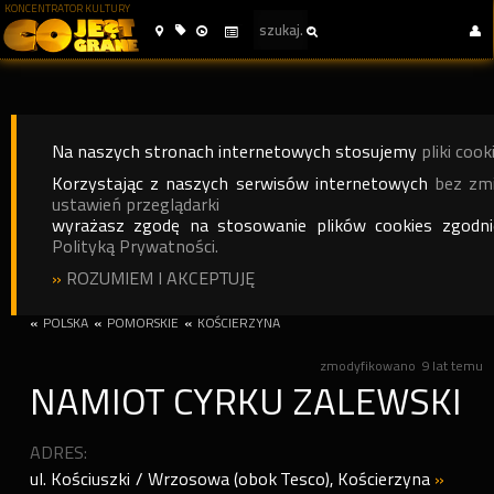
KONCENTRATOR KULTURY
Na naszych stronach internetowych stosujemy
pliki cook
Korzystając z naszych serwisów internetowych
bez zm
ustawień przeglądarki
wyrażasz zgodę na stosowanie plików cookies zgodn
Polityką Prywatności.
»
ROZUMIEM I AKCEPTUJĘ
«
POLSKA
«
POMORSKIE
«
KOŚCIERZYNA
zmodyfikowano
9 lat temu
NAMIOT CYRKU ZALEWSKI
ADRES:
ul. Kościuszki / Wrzosowa (obok Tesco)
,
Kościerzyna
»