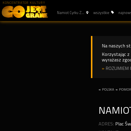
KONCENTRATOR KULTURY
Namiot Cyrku Z...
wszystkie
najnow
Na naszych s
Korzystając z
wyrażasz zgod
»
ROZUMIEM I
«
POLSKA
«
POMOR
NAMIO
ADRES:
Plac Św