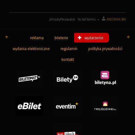
zmodyfikowano
14 lat temu
»
ANONIM.98J
reklama
bileterie
wydarzenie
wydania elektroniczne
regulamin
polityka prywatności
kontakt