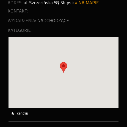
ADRES:
ul. Szczecińska 58
,
Słupsk
»
NA MAPIE
KONTAKT:
WYDARZENIA:
NADCHODZĄCE
KATEGORIE:
centruj