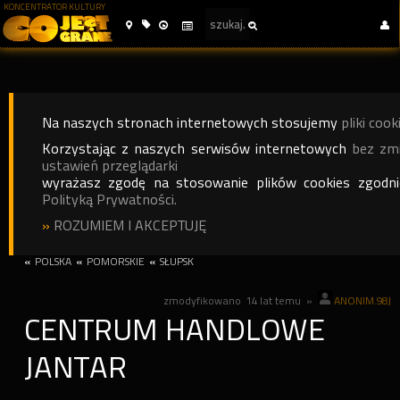
KONCENTRATOR KULTURY
Na naszych stronach internetowych stosujemy
pliki cook
Korzystając z naszych serwisów internetowych
bez zm
ustawień przeglądarki
wyrażasz zgodę na stosowanie plików cookies zgodn
Polityką Prywatności.
»
ROZUMIEM I AKCEPTUJĘ
«
POLSKA
«
POMORSKIE
«
SŁUPSK
zmodyfikowano
14 lat temu
»
ANONIM.98J
CENTRUM HANDLOWE
JANTAR