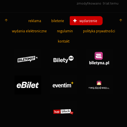
zmodyfikowano
9 lat temu
reklama
bileterie
wydarzenie
wydania elektroniczne
regulamin
polityka prywatności
kontakt