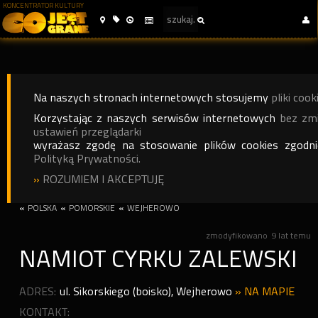
KONCENTRATOR KULTURY
Na naszych stronach internetowych stosujemy
pliki cook
Korzystając z naszych serwisów internetowych
bez zm
ustawień przeglądarki
wyrażasz zgodę na stosowanie plików cookies zgodn
Polityką Prywatności.
»
ROZUMIEM I AKCEPTUJĘ
«
POLSKA
«
POMORSKIE
«
WEJHEROWO
zmodyfikowano
9 lat temu
NAMIOT CYRKU ZALEWSKI
ADRES:
ul. Sikorskiego (boisko)
,
Wejherowo
»
NA MAPIE
KONTAKT: