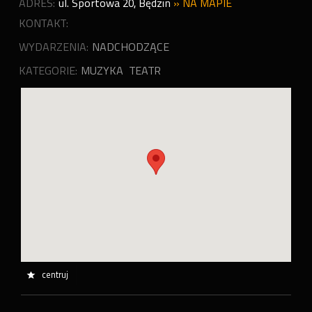
ADRES:
ul. Sportowa 20
,
Będzin
»
NA MAPIE
KONTAKT:
WYDARZENIA:
NADCHODZĄCE
KATEGORIE:
MUZYKA
TEATR
centruj