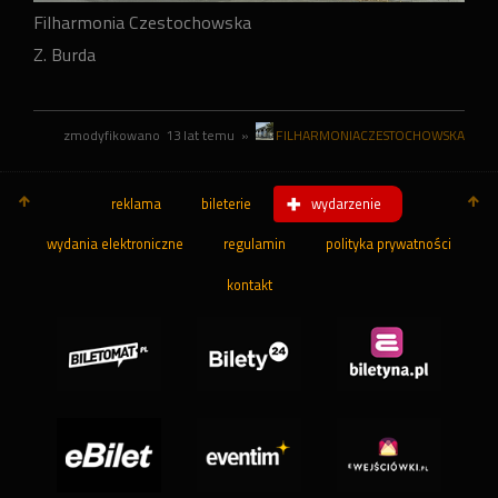
Filharmonia Czestochowska
Z. Burda
zmodyfikowano
13 lat temu
»
FILHARMONIACZESTOCHOWSKA
reklama
bileterie
wydarzenie
wydania elektroniczne
regulamin
polityka prywatności
kontakt