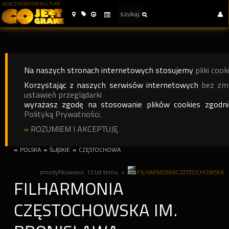
KONCENTRATOR KULTURY
Na naszych stronach internetowych stosujemy
pliki cook
Korzystając z naszych serwisów internetowych
bez zm
ustawień przeglądarki
wyrażasz zgodę na stosowanie plików cookies zgodn
Polityką Prywatności.
»
ROZUMIEM I AKCEPTUJĘ
«
POLSKA
«
ŚLĄSKIE
«
CZĘSTOCHOWA
zmodyfikowano
13 lat temu
»
FILHARMONIACZESTOCHOWSKA
FILHARMONIA
CZĘSTOCHOWSKA IM.