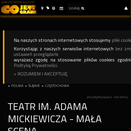
KONCENTRATOR KULTURY
Na naszych stronach internetowych stosujemy
pliki cook
Korzystając z naszych serwisów internetowych
bez zm
ustawień przeglądarki
wyrażasz zgodę na stosowanie plików cookies zgodn
Polityką Prywatności.
»
ROZUMIEM I AKCEPTUJĘ
«
POLSKA
«
ŚLĄSKIE
«
CZĘSTOCHOWA
zmodyfikowano
rok temu
TEATR IM. ADAMA
MICKIEWICZA - MAŁA