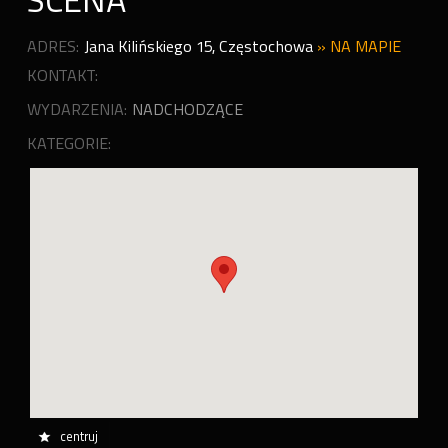
SCENA
ADRES:
Jana Kilińskiego 15
,
Częstochowa
»
NA MAPIE
KONTAKT:
WYDARZENIA:
NADCHODZĄCE
KATEGORIE:
centruj