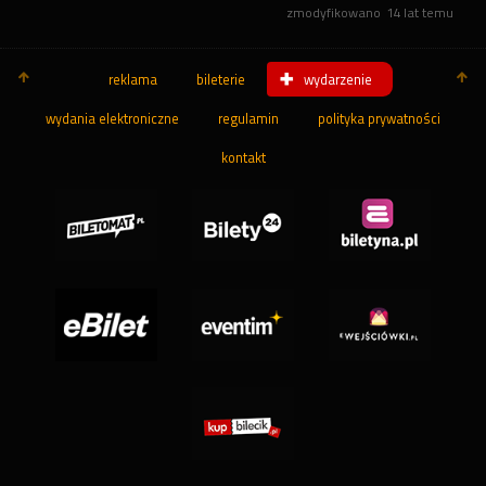
zmodyfikowano
14 lat temu
reklama
bileterie
wydarzenie
wydania elektroniczne
regulamin
polityka prywatności
kontakt