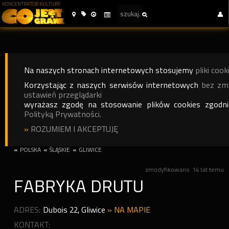
KONCENTRATOR KULTURY
Na naszych stronach internetowych stosujemy
pliki cook
Korzystając z naszych serwisów internetowych
bez zm
ustawień przeglądarki
wyrażasz zgodę na stosowanie plików cookies zgodn
Polityką Prywatności.
»
ROZUMIEM I AKCEPTUJĘ
«
POLSKA
«
ŚLĄSKIE
«
GLIWICE
zmodyfikowano
14 lat temu
FABRYKA DRUTU
ADRES:
Dubois 22
,
Gliwice
»
NA MAPIE
KONTAKT: