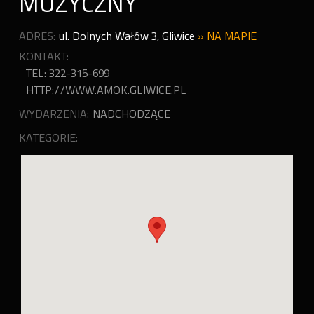
MUZYCZNY
ADRES:
ul. Dolnych Wałów 3
,
Gliwice
»
NA MAPIE
KONTAKT:
TEL: 322-315-699
HTTP://WWW.AMOK.GLIWICE.PL
WYDARZENIA:
NADCHODZĄCE
KATEGORIE: