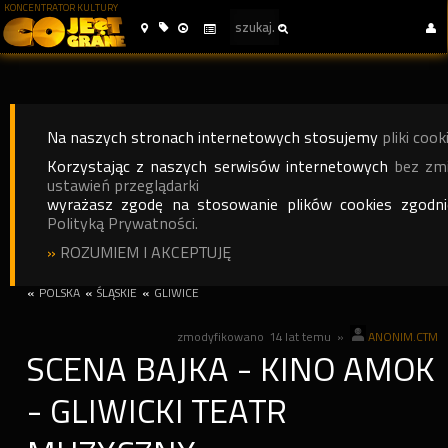
KONCENTRATOR KULTURY
Na naszych stronach internetowych stosujemy
pliki cook
Korzystając z naszych serwisów internetowych
bez zm
ustawień przeglądarki
wyrażasz zgodę na stosowanie plików cookies zgodn
Polityką Prywatności.
»
ROZUMIEM I AKCEPTUJĘ
«
POLSKA
«
ŚLĄSKIE
«
GLIWICE
zmodyfikowano
14 lat temu
»
ANONIM.CTM
SCENA BAJKA - KINO AMOK
- GLIWICKI TEATR