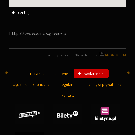
centruj
http://www.amok.gliwice.pl
zmodyfikowano
14 lat temu
»
ANONIM.CTM
reklama
bileterie
wydarzenie
wydania elektroniczne
regulamin
polityka prywatności
kontakt