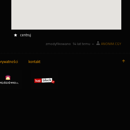
centruj
zmodyfikowano
14 lat temu
»
ANONIM.CGY
prywatności
kontakt