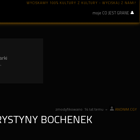
WYCISKAMY 100% KULTURY Z KULTURY - WYCISKAJ Z NAMI!
moje CO JEST GRANE
arki
.
zmodyfikowano
14 lat temu
»
ANONIM.CGY
RYSTYNY BOCHENEK