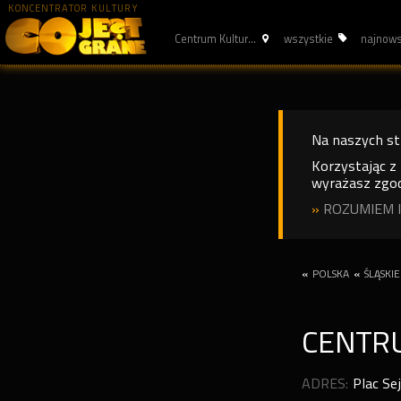
KONCENTRATOR KULTURY
Centrum Kultur...
wszystkie
najnow
Na naszych s
Korzystając z
wyrażasz zgod
»
ROZUMIEM I
«
POLSKA
«
ŚLĄSKIE
CENTR
ADRES:
Plac Se