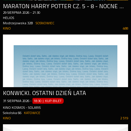
MARATON HARRY POTTER CZ. 5 - 8 - NOCNE MARATONY FILMOWE
29
SIERPNIA
2026
-
21:30
HELIOS
Modrzejowska 32B
SOSNOWIEC
KINO
488
KONWICKI. OSTATNI DZIEŃ LATA
31
SIERPNIA
2026
-
18:30 | KUP-BILET
KINO KOSMOS - SOLARIS
Sokolska 66
KATOWICE
KINO
2 519