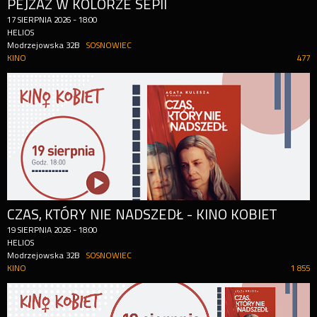
PEJZAŻ W KOLORZE SEPII
17
SIERPNIA
2026
-
18:00
HELIOS
Modrzejowska 32B
SOSNOWIEC
KINO
477
CZAS, KTÓRY NIE NADSZEDŁ - KINO KOBIET
19
SIERPNIA
2026
-
18:00
HELIOS
Modrzejowska 32B
SOSNOWIEC
KINO
1 855