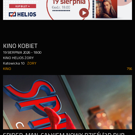
KINO KOBIET
19
SIERPNIA
2026
-
18:00
KINO HELIOS ŻORY
Katowicka 10
ŻORY
KINO
756