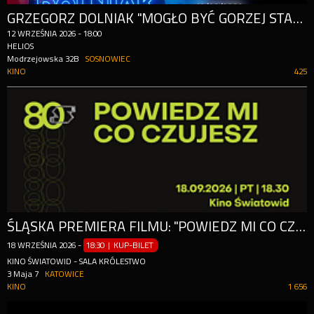
GRZEGORZ DOLNIAK "MOGŁO BYĆ GORZEJ STAND UP - HELIOS NA SCENIE
12
WRZEŚNIA
2026
-
18:00
HELIOS
Modrzejowska 32B
SOSNOWIEC
KINO
425
ŚLĄSKA PREMIERA FILMU: "POWIEDZ MI CO CZUJESZ"
18
WRZEŚNIA
2026
-
18:30 | KUP-BILET
KINO ŚWIATOWID - SALA KRÓLESTWO
3 Maja 7
KATOWICE
KINO
1 656