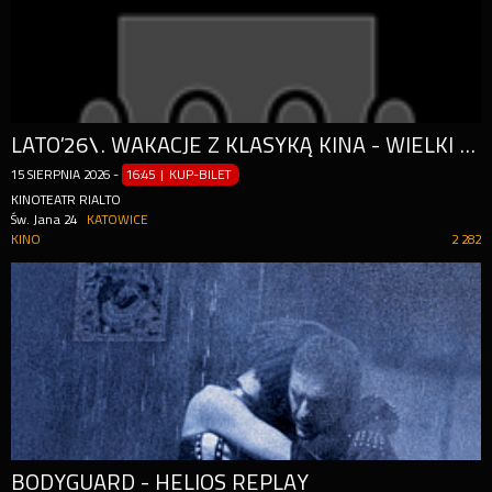
LATO’26\. WAKACJE Z KLASYKĄ KINA - WIELKI BŁĘKIT
15
SIERPNIA
2026
-
16:45 | KUP-BILET
KINOTEATR RIALTO
Św. Jana 24
KATOWICE
KINO
2 282
BODYGUARD - HELIOS REPLAY