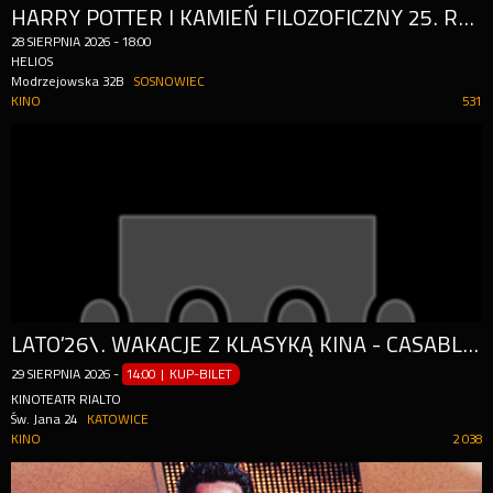
HARRY POTTER I KAMIEŃ FILOZOFICZNY 25. ROCZNICA PREMIRY - HELIOS REPLAY
28
SIERPNIA
2026
-
18:00
HELIOS
Modrzejowska 32B
SOSNOWIEC
KINO
531
LATO’26\. WAKACJE Z KLASYKĄ KINA - CASABLANCA
29
SIERPNIA
2026
-
14:00 | KUP-BILET
KINOTEATR RIALTO
Św. Jana 24
KATOWICE
KINO
2 038