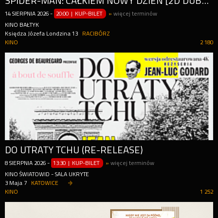
SPIDER-MAN: CAŁKIEM NOWY DZIEŃ [2D DUBBING]
14
SIERPNIA
2026
-
20:00 | KUP-BILET
»
więcej terminów
KINO BAŁTYK
Księdza Józefa Londzina 13
RACIBÓRZ
KINO
2 180
DO UTRATY TCHU (RE-RELEASE)
8
SIERPNIA
2026
-
13:30 | KUP-BILET
»
więcej terminów
KINO ŚWIATOWID - SALA UKRYTE
3 Maja 7
KATOWICE
KINO
1 252