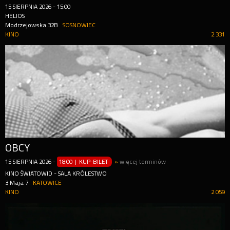
15
SIERPNIA
2026
-
15:00
HELIOS
Modrzejowska 32B
SOSNOWIEC
KINO
2 331
OBCY
15
SIERPNIA
2026
-
18:00 | KUP-BILET
»
więcej terminów
KINO ŚWIATOWID - SALA KRÓLESTWO
3 Maja 7
KATOWICE
KINO
2 059