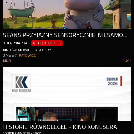
SEANS PRZYJAZNY SENSORYCZNIE: NIESAMOWITA HISTORIA MUMBO JUMBO
9
SIERPNIA
2026
-
14:00 | KUP-BILET
KINO ŚWIATOWID - SALA UKRYTE
3 Maja 7
KATOWICE
KINO
1 491
HISTORIE RÓWNOLEGŁE - KINO KONESERA
10
SIERPNIA
2026
-
18:00