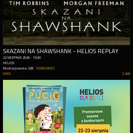
SKAZANI NA SHAWSHANK - HELIOS REPLAY
22
SIERPNIA
2026
-
15:00
HELIOS
Modrzejowska 32B
SOSNOWIEC
KINO
2 248