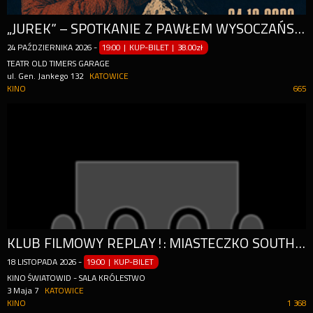
„JUREK” – SPOTKANIE Z PAWŁEM WYSOCZAŃSKIM
24
PAŹDZIERNIKA
2026
-
19:00 | KUP-BILET
|
38.00zł
TEATR OLD TIMERS GARAGE
ul. Gen. Jankego 132
KATOWICE
KINO
665
KLUB FILMOWY REPLAY!: MIASTECZKO SOUTH PARK (SOUTH PARK: BIGGER, LONGER & UNCUT)
18
LISTOPADA
2026
-
19:00 | KUP-BILET
KINO ŚWIATOWID - SALA KRÓLESTWO
3 Maja 7
KATOWICE
KINO
1 368