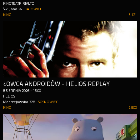
KINOTEATR RIALTO
Św. Jana 24
KATOWICE
KINO
3 121
ŁOWCA ANDROIDÓW - HELIOS REPLAY
8
SIERPNIA
2026
-
15:00
HELIOS
Modrzejowska 32B
SOSNOWIEC
KINO
2 800