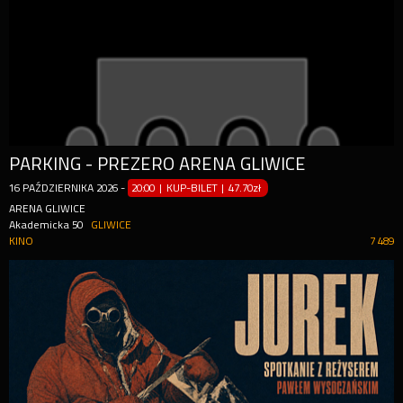
PARKING - PREZERO ARENA GLIWICE
16
PAŹDZIERNIKA
2026
-
20:00 | KUP-BILET
|
47.70zł
ARENA GLIWICE
Akademicka 50
GLIWICE
KINO
7 489