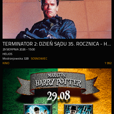
TERMINATOR 2: DZIEŃ SĄDU 35. ROCZNICA - HELIOS REPLAY
29
SIERPNIA
2026
-
15:00
HELIOS
Modrzejowska 32B
SOSNOWIEC
KINO
1 992