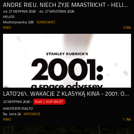
ANDRE RIEU. NIECH ŻYJE MAASTRICHT - HELIOS NA SCENIE
od:
21
SIERPNIA
2026
do:
27
WRZEŚNIA
2026
HELIOS
Modrzejowska 32B
SOSNOWIEC
KINO
2 094
LATO’26\. WAKACJE Z KLASYKĄ KINA - 2001: ODYSEJA KOSMICZNA
22
SIERPNIA
2026
-
16:45 | KUP-BILET
KINOTEATR RIALTO
Św. Jana 24
KATOWICE
KINO
1 784