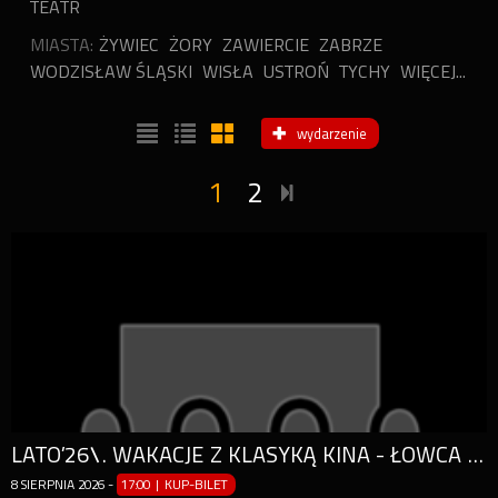
TEATR
MIASTA:
ŻYWIEC
ŻORY
ZAWIERCIE
ZABRZE
WODZISŁAW ŚLĄSKI
WISŁA
USTROŃ
TYCHY
WIĘCEJ...
wydarzenie
1
2
LATO’26\. WAKACJE Z KLASYKĄ KINA - ŁOWCA ANDROIDÓW
8
SIERPNIA
2026
-
17:00 | KUP-BILET