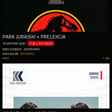
PARK JURAJSKI + PRELEKCJA
16
SIERPNIA
2026
-
17:30 | KUP-BILET
KINO KOSMOS - NOSTROMO
Sokolska 66
KATOWICE
KINO
1 399