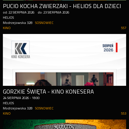
PUCIO KOCHA ZWIERZAKI - HELIOS DLA DZIECI
od:
22
SIERPNIA
2026
do:
23
SIERPNIA
2026
HELIOS
Modrzejowska 32B
SOSNOWIEC
KINO
557
GORZKIE ŚWIĘTA - KINO KONESERA
24
SIERPNIA
2026
-
18:00
HELIOS
Modrzejowska 32B
SOSNOWIEC
KINO
553