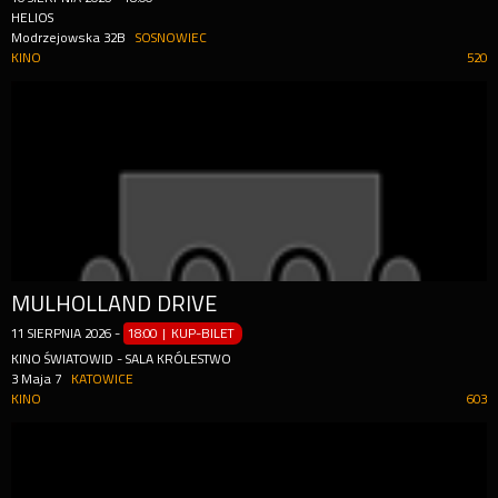
HELIOS
Modrzejowska 32B
SOSNOWIEC
KINO
520
MULHOLLAND DRIVE
11
SIERPNIA
2026
-
18:00 | KUP-BILET
KINO ŚWIATOWID - SALA KRÓLESTWO
3 Maja 7
KATOWICE
KINO
603