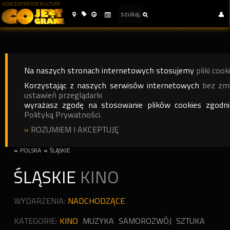
KONCENTRATOR KULTURY
Na naszych stronach internetowych stosujemy
pliki cook
Korzystając z naszych serwisów internetowych
bez zm
ustawień przeglądarki
wyrażasz zgodę na stosowanie plików cookies zgodn
Polityką Prywatności.
»
ROZUMIEM I AKCEPTUJĘ
«
POLSKA
«
ŚLĄSKIE
ŚLĄSKIE
KINO
WYDARZENIA:
NADCHODZĄCE
KATEGORIE:
KINO
MUZYKA
SAMOROZWÓJ
SZTUKA