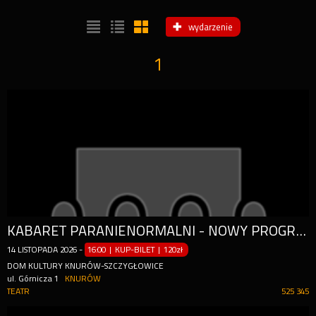
wydarzenie
1
KABARET PARANIENORMALNI - NOWY PROGRAM "OSTRE CIĘCIE"
14
LISTOPADA
2026
-
16:00 | KUP-BILET
|
120zł
DOM KULTURY KNURÓW-SZCZYGŁOWICE
ul. Górnicza 1
KNURÓW
TEATR
525 345