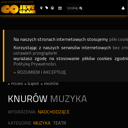
KONCENTRATOR KULTURY
Na naszych stronach internetowych stosujemy
pliki cook
Korzystając z naszych serwisów internetowych
bez zm
ustawień przeglądarki
wyrażasz zgodę na stosowanie plików cookies zgodn
Polityką Prywatności.
»
ROZUMIEM I AKCEPTUJĘ
«
POLSKA
«
ŚLĄSKIE
«
KNURÓW
KNURÓW
MUZYKA
WYDARZENIA:
NADCHODZĄCE
KATEGORIE:
MUZYKA
TEATR