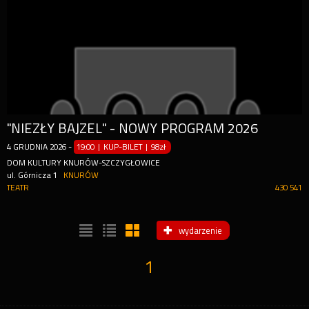
"NIEZŁY BAJZEL" - NOWY PROGRAM 2026
4
GRUDNIA
2026
-
19:00 | KUP-BILET
|
98zł
DOM KULTURY KNURÓW-SZCZYGŁOWICE
ul. Górnicza 1
KNURÓW
TEATR
430 541
wydarzenie
1