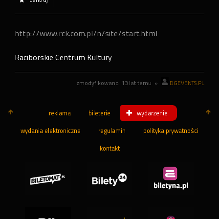
http://www.rck.com.pl/n/site/start.html
Raciborskie Centrum Kultury
zmodyfikowano
13 lat temu
»
DGEVENTS.PL
reklama
bileterie
wydarzenie
wydania elektroniczne
regulamin
polityka prywatności
kontakt