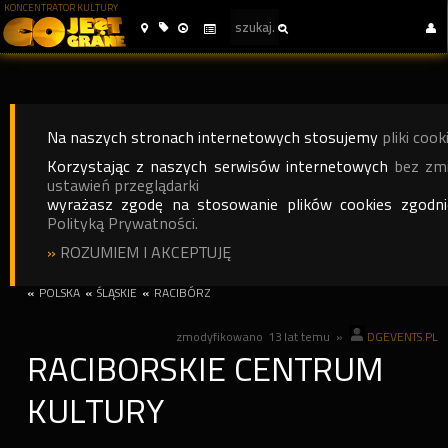
KONCENTRATOR KULTURY
Na naszych stronach internetowych stosujemy
pliki cook
Korzystając z naszych serwisów internetowych
bez zm
ustawień przeglądarki
wyrażasz zgodę na stosowanie plików cookies zgodn
Polityką Prywatności.
»
ROZUMIEM I AKCEPTUJĘ
«
POLSKA
«
ŚLĄSKIE
«
RACIBÓRZ
zmodyfikowano
13 lat temu
»
DGEVENTS.PL
RACIBORSKIE CENTRUM
KULTURY