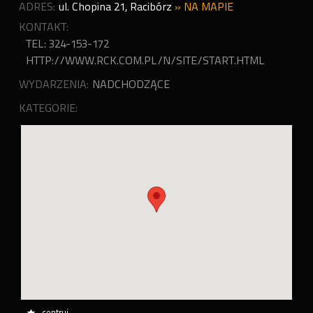
ADRES:
ul. Chopina 21
,
Racibórz
»
NA MAPIE
KONTAKT:
TEL: 324-153-172
HTTP://WWW.RCK.COM.PL/N/SITE/START.HTML
WYDARZENIA:
NADCHODZĄCE
KATEGORIE:
centruj