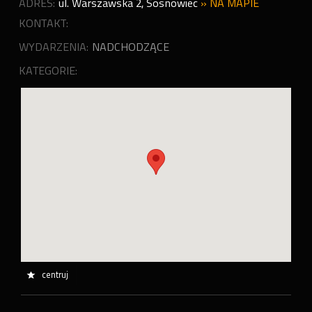
ADRES:
ul. Warszawska 2
,
Sosnowiec
»
NA MAPIE
KONTAKT:
WYDARZENIA:
NADCHODZĄCE
KATEGORIE:
centruj