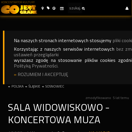
KONCENTRATOR KULTURY
Na naszych stronach internetowych stosujemy
pliki cook
Korzystając z naszych serwisów internetowych
bez zm
ustawień przeglądarki
wyrażasz zgodę na stosowanie plików cookies zgodn
Polityką Prywatności.
»
ROZUMIEM I AKCEPTUJĘ
«
POLSKA
«
ŚLĄSKIE
«
SOSNOWIEC
zmodyfikowano
5 lat temu
SALA WIDOWISKOWO -
KONCERTOWA MUZA