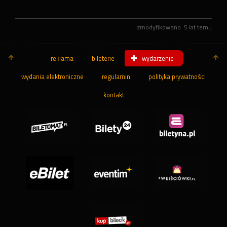
zmodyfikowano
5 lat temu
reklama
bileterie
wydarzenie
wydania elektroniczne
regulamin
polityka prywatności
kontakt