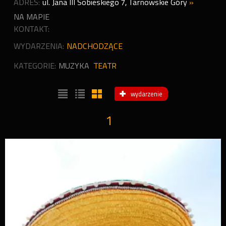
ADRES:
ul. Jana III Sobieskiego 7
,
Tarnowskie Góry
»
NA MAPIE
KONTAKT:
WYDARZENIA:
NADCHODZĄCE
KATEGORIE:
MUZYKA
TEATR
wydarzenie
1