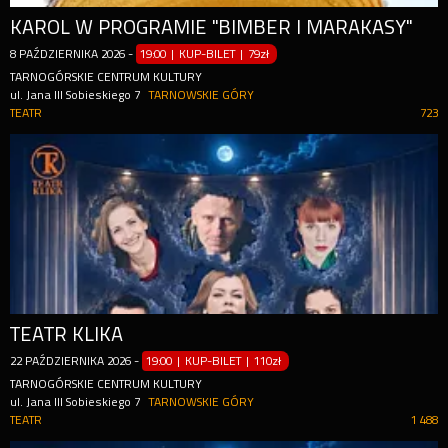
KAROL W PROGRAMIE "BIMBER I MARAKASY"
8
PAŹDZIERNIKA
2026
-
19:00 | KUP-BILET
|
79zł
TARNOGÓRSKIE CENTRUM KULTURY
ul. Jana III Sobieskiego 7
TARNOWSKIE GÓRY
TEATR
723
TEATR KLIKA
22
PAŹDZIERNIKA
2026
-
19:00 | KUP-BILET
|
110zł
TARNOGÓRSKIE CENTRUM KULTURY
ul. Jana III Sobieskiego 7
TARNOWSKIE GÓRY
TEATR
1 488