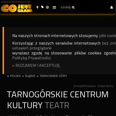
KONCENTRATOR KULTURY
Na naszych stronach internetowych stosujemy
pliki cook
Korzystając z naszych serwisów internetowych
bez zm
ustawień przeglądarki
wyrażasz zgodę na stosowanie plików cookies zgodn
Polityką Prywatności.
»
ROZUMIEM I AKCEPTUJĘ
«
POLSKA
«
ŚLĄSKIE
«
TARNOWSKIE GÓRY
zmodyfikowano
2 lata temu
TARNOGÓRSKIE CENTRUM
KULTURY
TEATR