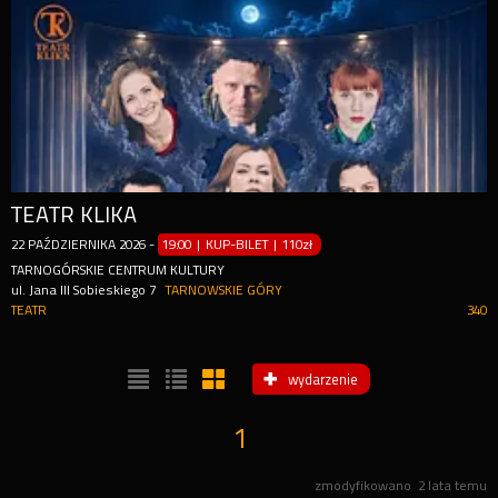
TEATR KLIKA
22
PAŹDZIERNIKA
2026
-
19:00 | KUP-BILET
|
110zł
TARNOGÓRSKIE CENTRUM KULTURY
ul. Jana III Sobieskiego 7
TARNOWSKIE GÓRY
TEATR
340
wydarzenie
1
zmodyfikowano
2 lata temu