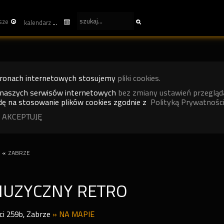
sze
kalendarz
tronach internetowych stosujemy
pliki cookies.
 naszych serwisów internetowych
bez zmiany ustawień przegląd
ę na stosowanie plików cookies zgodnie z
Polityką Prywatności
 AKCEPTUJĘ
«
ZABRZE
MUZYCZNY RETRO
i 259b
,
Zabrze
»
NA MAPIE