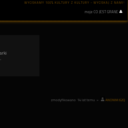
WYCISKAMY 100% KULTURY Z KULTURY - WYCISKAJ Z NAMI!
moje CO JEST GRANE
arki
.
zmodyfikowano
14 lat temu
»
ANONIM.62Q