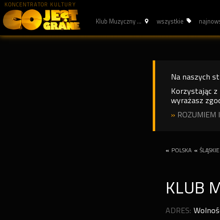
KONCENTRATOR KULTURY
Klub Muzyczny ...
wszystkie
najnow
Na naszych s
Korzystając z
wyrażasz zgod
»
ROZUMIEM I
«
POLSKA
«
ŚLĄSKIE
KLUB 
ADRES:
Wolnośc