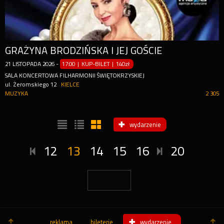
GRAŻYNA BRODZIŃSKA I JEJ GOŚCIE
21
LISTOPADA
2026
-
17:00 | KUP-BILET
|
140zł
SALA KONCERTOWA FILHARMONII ŚWIĘTOKRZYSKIEJ
ul. Żeromskiego 12
KIELCE
MUZYKA
2 305
wydarzenie
12
13
14
15
16
20
reklama
bileterie
wydarzenie