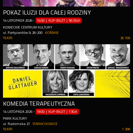
POKAZ ILUZJI DLA CAŁEJ RODZINY
14
LISTOPADA
2026
-
16:00 | KUP-BILET
|
96.00zł
KONIECKIE CENTRUM KULTURY
ul. Partyzantów 9, 26-200
KOŃSKIE
TEATR
36 709
KOMEDIA TERAPEUTYCZNA
14
LISTOPADA
2026
-
18:00 | KUP-BILET
|
130zł
PARK KULTURY
ul. Radomska 21
STARACHOWICE
TEATR
1 398