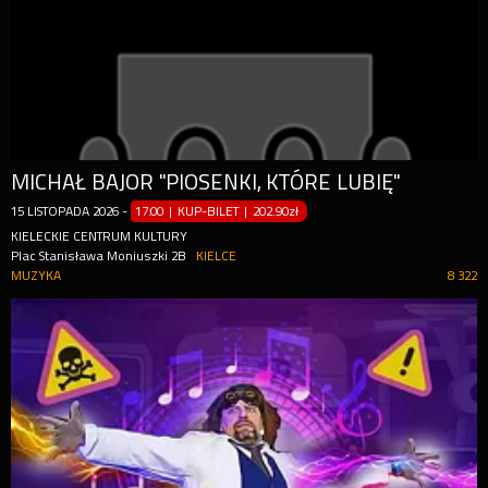
MICHAŁ BAJOR "PIOSENKI, KTÓRE LUBIĘ"
15
LISTOPADA
2026
-
17:00 | KUP-BILET
|
202.90zł
KIELECKIE CENTRUM KULTURY
Plac Stanisława Moniuszki 2B
KIELCE
MUZYKA
8 322