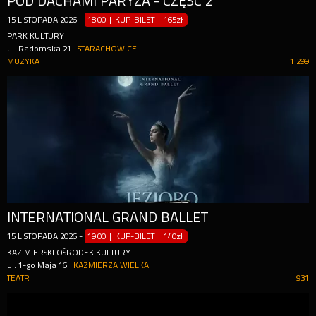
POD DACHAMI PARYŻA - CZĘŚĆ 2
15
LISTOPADA
2026
-
18:00 | KUP-BILET
|
165zł
PARK KULTURY
ul. Radomska 21
STARACHOWICE
MUZYKA
1 299
INTERNATIONAL GRAND BALLET
15
LISTOPADA
2026
-
19:00 | KUP-BILET
|
140zł
KAZIMIERSKI OŚRODEK KULTURY
ul. 1-go Maja 16
KAZMIERZA WIELKA
TEATR
931