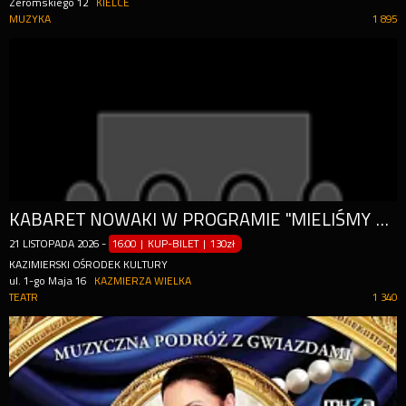
Żeromskiego 12
KIELCE
MUZYKA
1 895
KABARET NOWAKI W PROGRAMIE "MIELIŚMY DO TEGO NIE WRACAĆ!"
21
LISTOPADA
2026
-
16:00 | KUP-BILET
|
130zł
KAZIMIERSKI OŚRODEK KULTURY
ul. 1-go Maja 16
KAZMIERZA WIELKA
TEATR
1 340