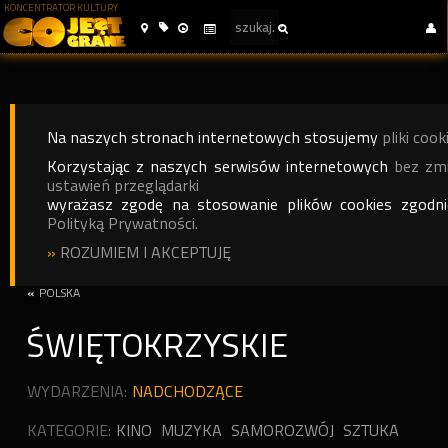
KONCENTRATOR KULTURY
Na naszych stronach internetowych stosujemy
pliki cook
Korzystając z naszych serwisów internetowych
bez zm
ustawień przeglądarki
wyrażasz zgodę na stosowanie plików cookies zgodn
Polityką Prywatności.
»
ROZUMIEM I AKCEPTUJĘ
«
POLSKA
ŚWIĘTOKRZYSKIE
WYDARZENIA:
NADCHODZĄCE
KATEGORIE:
KINO
MUZYKA
SAMOROZWÓJ
SZTUKA