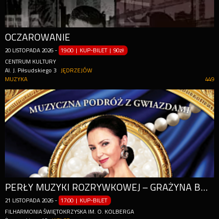
OCZAROWANIE
20
LISTOPADA
2026
-
19:00 | KUP-BILET
|
90zł
CENTRUM KULTURY
Al. J. Piłsudskiego 3
JĘDRZEJÓW
MUZYKA
449
PERŁY MUZYKI ROZRYWKOWEJ – GRAŻYNA BRODZIŃSKA I JEJ GOŚCIE
21
LISTOPADA
2026
-
17:00 | KUP-BILET
FILHARMONIA ŚWIĘTOKRZYSKA IM. O. KOLBERGA