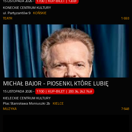
15
LISTOPADA
2026
-
17:00 | KUP-BILET
|
120zł
KONECKIE CENTRUM KULTURY
ul. Partyzantów 9
KOŃSKIE
TEATR
1 693
MICHAŁ BAJOR - PIOSENKI, KTÓRE LUBIĘ
15
LISTOPADA
2026
-
17:00 | KUP-BILET
|
200.34, 242.74zł
KIELECKIE CENTRUM KULTURY
Plac Stanisława Moniuszki 2b
KIELCE
MUZYKA
7 648