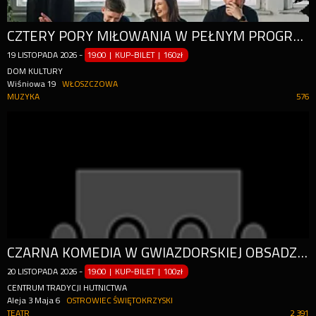
CZTERY PORY MIŁOWANIA W PEŁNYM PROGRAMIE KONCERTOWYM
19
LISTOPADA
2026
-
19:00 | KUP-BILET
|
160zł
DOM KULTURY
Wiśniowa 19
WŁOSZCZOWA
MUZYKA
576
CZARNA KOMEDIA W GWIAZDORSKIEJ OBSADZIE. REŻYSER WOJCIECH MALAJKAT.
20
LISTOPADA
2026
-
19:00 | KUP-BILET
|
100zł
CENTRUM TRADYCJI HUTNICTWA
Aleja 3 Maja 6
OSTROWIEC ŚWIĘTOKRZYSKI
TEATR
2 391