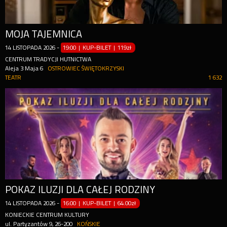
MOJA TAJEMNICA
14
LISTOPADA
2026
-
19:00 | KUP-BILET
|
119zł
CENTRUM TRADYCJI HUTNICTWA
Aleja 3 Maja 6
OSTROWIEC ŚWIĘTOKRZYSKI
TEATR
1 632
POKAZ ILUZJI DLA CAŁEJ RODZINY
14
LISTOPADA
2026
-
16:00 | KUP-BILET
|
64.00zł
KONIECKIE CENTRUM KULTURY
ul. Partyzantów 9, 26-200
KOŃSKIE