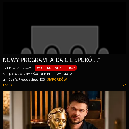
NOWY PROGRAM "A, DAJCIE SPOKÓJ..."
14
LISTOPADA
2026
-
16:00 | KUP-BILET
|
110zł
MIEJSKO-GMINNY OŚRODEK KULTURY I SPORTU
ul. Józefa Piłsudskiego 103
STĄPORKÓW
TEATR
723