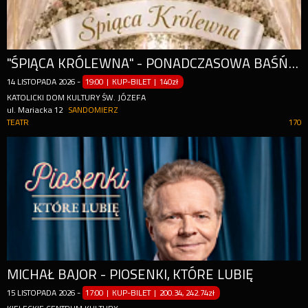
"ŚPIĄCA KRÓLEWNA" - PONADCZASOWA BAŚŃ OPOWIEDZIANA JĘZYKIEM BALETU
14
LISTOPADA
2026
-
19:00 | KUP-BILET
|
140zł
KATOLICKI DOM KULTURY ŚW. JÓZEFA
ul. Mariacka 12
SANDOMIERZ
TEATR
170
MICHAŁ BAJOR - PIOSENKI, KTÓRE LUBIĘ
15
LISTOPADA
2026
-
17:00 | KUP-BILET
|
200.34, 242.74zł