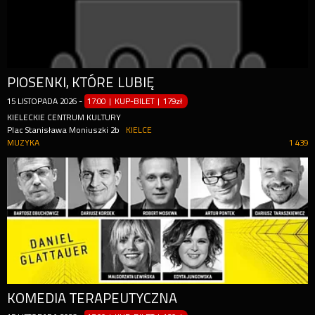
PIOSENKI, KTÓRE LUBIĘ
15
LISTOPADA
2026
-
17:00 | KUP-BILET
|
179zł
KIELECKIE CENTRUM KULTURY
Plac Stanisława Moniuszki 2b
KIELCE
MUZYKA
1 439
KOMEDIA TERAPEUTYCZNA