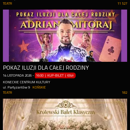
TEATR
11 527
POKAZ ILUZJI DLA CAŁEJ RODZINY
14
LISTOPADA
2026
-
16:00 | KUP-BILET
|
69zł
KONECKIE CENTRUM KULTURY
ul. Partyzantów 9
KOŃSKIE
TEATR
182