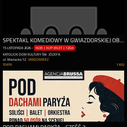
SPEKTAKL KOMEDIOWY W GWIAZDORSKIEJ OBSADZIE!
15
LISTOPADA
2026
-
16:00 | KUP-BILET
|
120zł
KATOLICKI DOM KULTURY ŚW. JÓZEFA
ul. Mariacka 12
SANDOMIERZ
TEATR
1 832