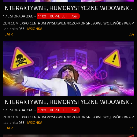
INTERAKTYWNE, HUMORYSTYCZNE WIDOWISKO Z WYKONANIEM DOŚWIADCZEŃ CHEMICZNYCH I FIZYCZNYCH NA ŻYWO
17
LISTOPADA
2026
-
11:00 | KUP-BILET
|
75zł
ZEN.COM EXPO CENTRUM WYSTAWIENNICZO-KONGRESOWE WOJEWÓDZTWA PO
Jasionka 953
JASIONKA
TEATR
354
INTERAKTYWNE, HUMORYSTYCZNE WIDOWISKO Z WYKONANIEM DOŚWIADCZEŃ CHEMICZNYCH I FIZYCZNYCH NA ŻYWO
17
LISTOPADA
2026
-
17:00 | KUP-BILET
|
75zł
ZEN.COM EXPO CENTRUM WYSTAWIENNICZO-KONGRESOWE WOJEWÓDZTWA PO
Jasionka 953
JASIONKA
TEATR
351