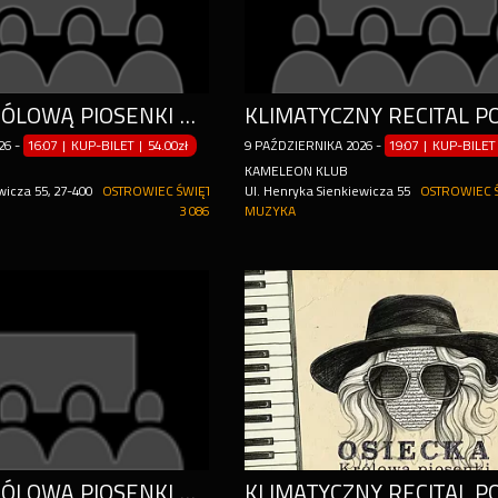
OSIECKA KRÓLOWĄ PIOSENKI OSTROWIEC ŚW.
26
-
16:07 | KUP-BILET
|
54.00zł
9
PAŹDZIERNIKA
2026
-
19:07 | KUP-BILET
KAMELEON KLUB
wicza 55, 27-400
OSTROWIEC ŚWIĘTOKRZYSKI
Ul. Henryka Sienkiewicza 55
OSTROWIEC 
3 086
MUZYKA
OSIECKA KRÓLOWĄ PIOSENKI OSTROWIEC ŚW.