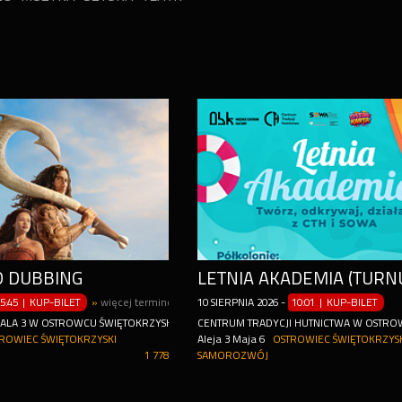
D DUBBING
5:45 | KUP-BILET
»
więcej terminów
10
SIERPNIA
2026
-
10:01 | KUP-BILET
 SALA 3 W OSTROWCU ŚWIĘTOKRZYSKIM
CENTRUM TRADYCJI HUTNICTWA W OSTRO
ROWIEC ŚWIĘTOKRZYSKI
Aleja 3 Maja 6
OSTROWIEC ŚWIĘTOKRZYS
1 778
SAMOROZWÓJ