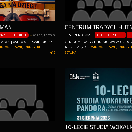
 MAN
8:45 | KUP-BILET
»
więcej terminów
18
SIERPNIA
2026
-
09:00 | KUP-BILET
11
 SALA 1 |OSTROWIEC ŚWIĘTOKRZYSKI
CENTRUM TRADYCJI HUTNICTWA W OSTRO
TROWIEC ŚWIĘTOKRZYSKI
Aleja 3 Maja 6
OSTROWIEC ŚWIĘTOKRZYS
415
SZTUKA