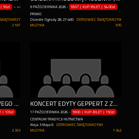
|
50zł
»
więcej terminów
9
PAŹDZIERNIKA
2026
-
18:07 | KUP-BILET
|
54.00zł
PRIMO
ŚWIĘTOKRZYSKI
Osiedle Ogrody 28, 27-400
OSTROWIEC ŚWIĘTOKRZYSKI
2 197
MUZYKA
970
DRUGA CZĘŚĆ KOMEDIOWEGO HITU RUBINOWE GODY
KONCERT EDYTY GEPPERT Z ZESPOŁEM
ET
|
105zł
17
PAŹDZIERNIKA
2026
-
18:00 | KUP-BILET
|
150zł
CENTRUM TRADYCJI HUTNICTWA
Aleja 3 Maja 6
OSTROWIEC ŚWIĘTOKRZYSKI
2 353
MUZYKA
1 542