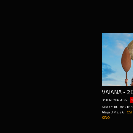
VAIANA - 2
9
SIERPNIA
2026
-
1
KINO "ETIUDA" CTH
Aleja 3 Maja 6
OST
KINO