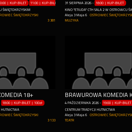
0:00 | KUP-BILET
11:00 | KUP-BILET
12:00 | KUP-BILET
31
SIERPNIA
2026
-
13:00 | KUP-BILET
18:00 | KUP-BILET
14:
 ŚWIĘTOKRZYSKIM
KINO "ETIUDA" CTH SALA 2 W OSTROWCU 
ROWIEC ŚWIĘTOKRZYSKI
Aleja 3 Maja 6
OSTROWIEC ŚWIĘTOKRZYS
3 381
MUZYKA
KOMEDIA 18+
-
18:00 | KUP-BILET
|
100zł
4
PAŹDZIERNIKA
2026
-
19:00 | KUP-BILET
 HUTNICTWA
CENTRUM TRADYCJI HUTNICTWA
ROWIEC ŚWIĘTOKRZYSKI
Aleja 3 Maja 6
OSTROWIEC ŚWIĘTOKRZYS
3 133
TEATR