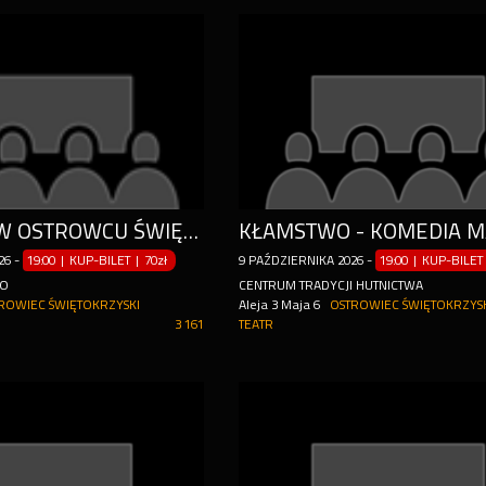
STAND-UP W OSTROWCU ŚWIĘTOKRZYSKIM: GRZEGORZ HALAMA W PROGRAMIE "MIZIANIE ŻABKI"
26
-
19:00 | KUP-BILET
|
70zł
9
PAŹDZIERNIKA
2026
-
19:00 | KUP-BILET
MO
CENTRUM TRADYCJI HUTNICTWA
ROWIEC ŚWIĘTOKRZYSKI
Aleja 3 Maja 6
OSTROWIEC ŚWIĘTOKRZYS
3 161
TEATR