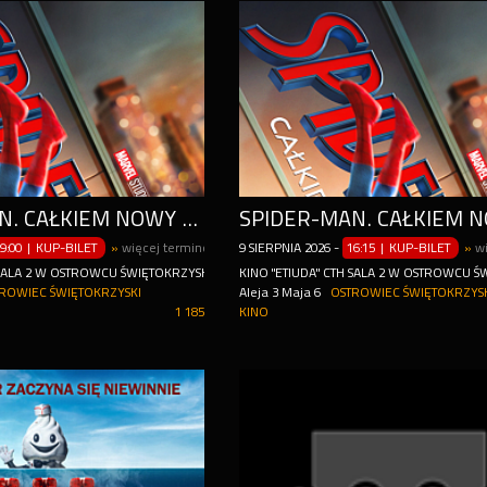
SPIDER-MAN. CAŁKIEM NOWY DZIEŃ - 2D NAPISY
9:00 | KUP-BILET
»
więcej terminów
9
SIERPNIA
2026
-
16:15 | KUP-BILET
»
w
 SALA 2 W OSTROWCU ŚWIĘTOKRZYSKIM
KINO "ETIUDA" CTH SALA 2 W OSTROWCU 
ROWIEC ŚWIĘTOKRZYSKI
Aleja 3 Maja 6
OSTROWIEC ŚWIĘTOKRZYS
1 185
KINO