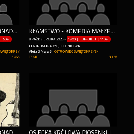
KLIMATYCZNY RECITAL PONADCZASOWYCH PRZEBOJÓW
KŁAMSTWO - KOMEDIA MAŁŻEŃSKA W GWIAZDORSKIEJ OBSADZIE!
|
50zł
9
PAŹDZIERNIKA
2026
-
19:00 | KUP-BILET
|
110zł
CENTRUM TRADYCJI HUTNICTWA
ŚWIĘTOKRZYSKI
Aleja 3 Maja 6
OSTROWIEC ŚWIĘTOKRZYSKI
3 066
TEATR
3 138
KLIMATYCZNY RECITAL PONADCZASOWYCH PRZEBOJÓW
OSIECKA KRÓLOWĄ PIOSENKI | OSTROWIEC ŚWIĘTOKRZYSKI