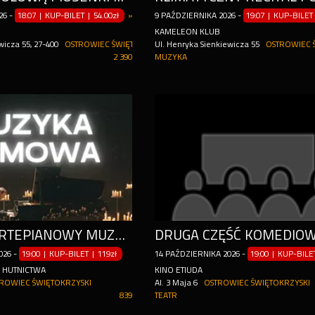
26
-
18:07 | KUP-BILET
|
54.00zł
»
więcej terminów
9
PAŹDZIERNIKA
2026
-
19:07 | KUP-BILET
KAMELEON KLUB
wicza 55, 27-400
OSTROWIEC ŚWIĘTOKRZYSKI
Ul. Henryka Sienkiewicza 55
OSTROWIEC 
2 390
MUZYKA
RECITAL FORTEPIANOWY MUZYKI FILMOWEJ W BLASKU TYSIĄCA ŚWIEC
026
-
19:00 | KUP-BILET
|
119zł
14
PAŹDZIERNIKA
2026
-
19:00 | KUP-BIL
 HUTNICTWA
KINO ETIUDA
ROWIEC ŚWIĘTOKRZYSKI
Al. 3 Maja 6
OSTROWIEC ŚWIĘTOKRZYSKI
839
TEATR