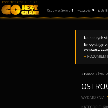
KONCENTRATOR KULTURY
Ostrowiec Świę...
wszystkie
jest: 48
Na naszych s
Korzystając z
wyrażasz zgod
»
ROZUMIEM I
«
POLSKA
«
ŚWIĘTO
OSTRO
WYDARZENIA:
KATEGORIE:
KI