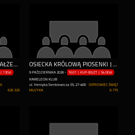
KŁAMSTWO - KOMEDIA MAŁŻEŃSKA W GWIAZDORSKIEJ OBSADZIE!
OSIECKA KRÓLOWĄ PIOSENKI | CZĘSTOCHOWA
|
130zł
9
PAŹDZIERNIKA
2026
-
16:07 | KUP-BILET
|
54.00zł
KAMELEON KLUB
KI
ul. Henryka Sienkiewicza 55, 27-400
OSTROWIEC ŚWIĘTOKRZYSKI
629 325
MUZYKA
6 775