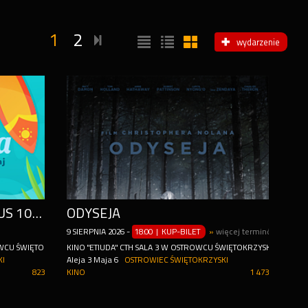
1
2
wydarzenie
LETNIA AKADEMIA (TURNUS 10-14 SIERPNIA)
ODYSEJA
9
SIERPNIA
2026
-
18:00 | KUP-BILET
»
więcej terminów
WCU ŚWIĘTOKRZYSKIM
KINO "ETIUDA" CTH SALA 3 W OSTROWCU ŚWIĘTOKRZYSKIM
KI
Aleja 3 Maja 6
OSTROWIEC ŚWIĘTOKRZYSKI
823
KINO
1 473