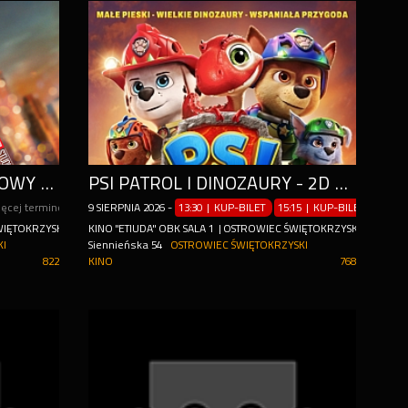
SPIDER-MAN. CAŁKIEM NOWY DZIEŃ - 2D DUBBING
PSI PATROL I DINOZAURY - 2D DUBBING
ięcej terminów
9
SIERPNIA
2026
-
13:30 | KUP-BILET
15:15 | KUP-BILET
17:00 
ŚWIĘTOKRZYSKIM
KINO "ETIUDA" OBK SALA 1 |OSTROWIEC ŚWIĘTOKRZYSKI
KI
Siennieńska 54
OSTROWIEC ŚWIĘTOKRZYSKI
822
KINO
768