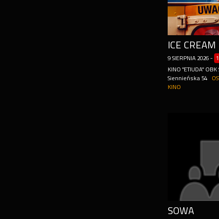
ICE CREAM
9
SIERPNIA
2026
-
1
KINO "ETIUDA" OBK
Siennieńska 54
OS
KINO
SOWA