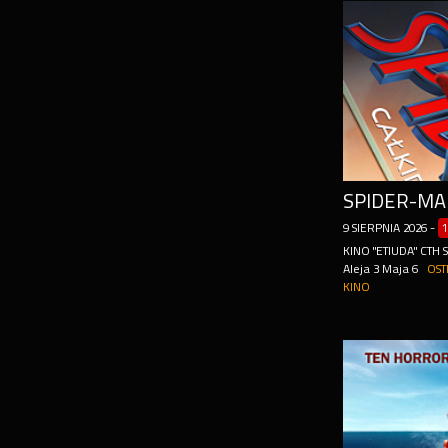
9
SIERPNIA
2026
-
1
KINO "ETIUDA" CTH
Aleja 3 Maja 6
OST
KINO