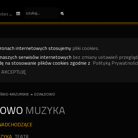
kalendarz
tronach internetowych stosujemy
pliki cookies.
 naszych serwisów internetowych
bez zmiany ustawień przegląd
ę na stosowanie plików cookies zgodnie z
Polityką Prywatności
 AKCEPTUJĘ
ŃSKO-MAZURSKIE
«
DZIAŁDOWO
DOWO
MUZYKA
NADCHODZĄCE
ZYKA
TEATR