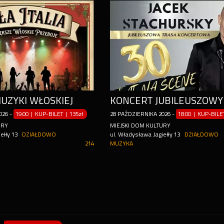
UZYKI WŁOSKIEJ
026
-
19:00 | KUP-BILET
|
135zł
28
PAŹDZIERNIKA
2026
-
18:00 | KUP-BIL
URY
MIEJSKI DOM KULTURY
ełły 13
DZIAŁDOWO
ul. Władysława Jagiełły 13
DZIAŁDOWO
214
MUZYKA