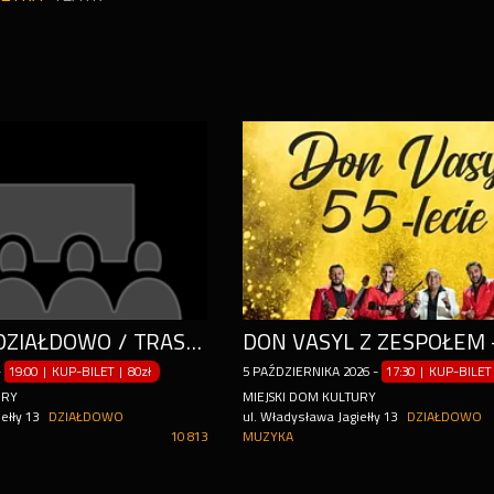
STAND-UP DZIAŁDOWO / TRASA POWIATOWA 2: KOWALSKI, REJENT, ZALEWSKI
-
19:00 | KUP-BILET
|
80zł
5
PAŹDZIERNIKA
2026
-
17:30 | KUP-BILET
URY
MIEJSKI DOM KULTURY
ełły 13
DZIAŁDOWO
ul. Władysława Jagiełły 13
DZIAŁDOWO
10 813
MUZYKA