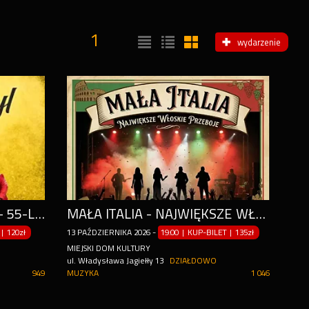
1
wydarzenie
DON VASYL Z ZESPOŁEM - 55-LECIE
MAŁA ITALIA - NAJWIĘKSZE WŁOSKIE PRZEBOJE
|
120zł
13
PAŹDZIERNIKA
2026
-
19:00 | KUP-BILET
|
135zł
MIEJSKI DOM KULTURY
ul. Władysława Jagiełły 13
DZIAŁDOWO
949
MUZYKA
1 046