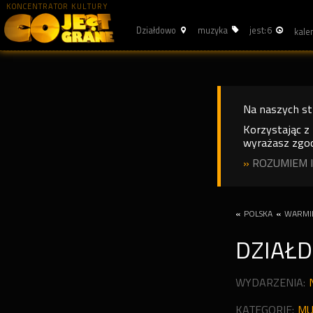
KONCENTRATOR KULTURY
Działdowo
muzyka
jest: 6
Na naszych s
Korzystając z
wyrażasz zgod
»
ROZUMIEM I
«
POLSKA
«
WARMI
DZIAŁ
WYDARZENIA:
KATEGORIE:
MU