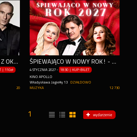
KONCERT JUBILEUSZOWY Z OKAZJI 30 LAT PRACY ARTYSTYCZNEJ
ŚPIEWAJĄCO W NOWY ROK! - KOMEDIOWA OPERETKA PEŁNA PRZEBOJÓW
ET
|
110zł
4
STYCZNIA
2027
-
18:30 | KUP-BILET
KINO APOLLO
Władysława Jagiełły 13
DZIAŁDOWO
20
MUZYKA
12 730
1
wydarzenie