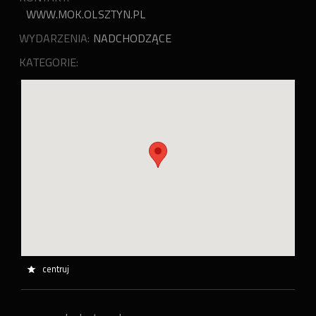
WWW.MOK.OLSZTYN.PL
WYDARZENIA:
NADCHODZĄCE
KATEGORIE:
centruj