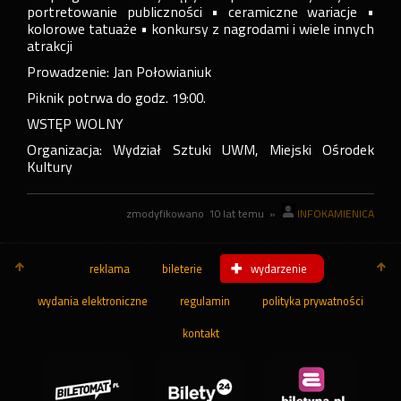
portretowanie publiczności • ceramiczne wariacje •
kolorowe tatuaże • konkursy z nagrodami i wiele innych
atrakcji
Prowadzenie: Jan Połowianiuk
Piknik potrwa do godz. 19:00.
WSTĘP WOLNY
Organizacja: Wydział Sztuki UWM, Miejski Ośrodek
Kultury
zmodyfikowano
10 lat temu
»
INFOKAMIENICA
reklama
bileterie
wydarzenie
wydania elektroniczne
regulamin
polityka prywatności
kontakt