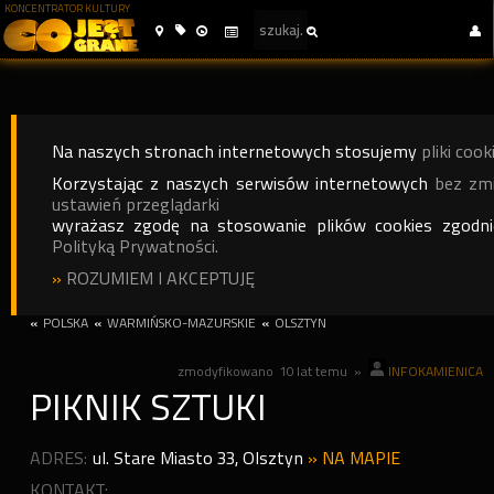
KONCENTRATOR KULTURY
Na naszych stronach internetowych stosujemy
pliki cook
Korzystając z naszych serwisów internetowych
bez zm
ustawień przeglądarki
wyrażasz zgodę na stosowanie plików cookies zgodn
Polityką Prywatności.
»
ROZUMIEM I AKCEPTUJĘ
«
POLSKA
«
WARMIŃSKO-MAZURSKIE
«
OLSZTYN
zmodyfikowano
10 lat temu
»
INFOKAMIENICA
PIKNIK SZTUKI
ADRES:
ul. Stare Miasto 33
,
Olsztyn
»
NA MAPIE
KONTAKT: