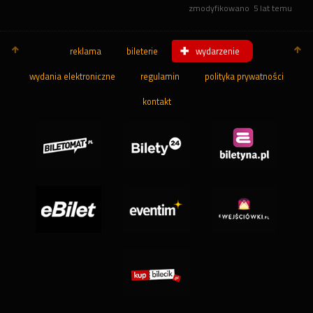
zmodyfikowano
5 lat temu
reklama
bileterie
wydarzenie
wydania elektroniczne
regulamin
polityka prywatności
kontakt