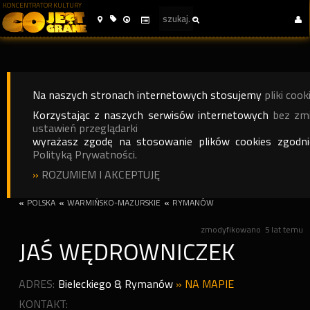
KONCENTRATOR KULTURY
Na naszych stronach internetowych stosujemy
pliki cook
Korzystając z naszych serwisów internetowych
bez zm
ustawień przeglądarki
wyrażasz zgodę na stosowanie plików cookies zgodn
Polityką Prywatności.
»
ROZUMIEM I AKCEPTUJĘ
«
POLSKA
«
WARMIŃSKO-MAZURSKIE
«
RYMANÓW
zmodyfikowano
5 lat temu
JAŚ WĘDROWNICZEK
ADRES:
Bieleckiego 8
,
Rymanów
»
NA MAPIE
KONTAKT: